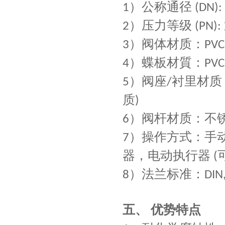
）
公称通径
1
(DN):
）
压力等级
2
(PN):
）
阀体材质：
3
PVC
）
蝶板材質：
4
PVC
）
阀座
衬里材质
5
/
质
)
）
阀杆材质：不
6
）
操作方式：手
7
器，电动执行器
(
）
法兰标准：
8
DIN,
五、
优势特点