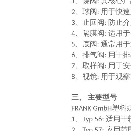
、
蝶阀
其核心产
1
:
、
球阀
用于快速
2
:
、
止回阀
防止介
3
:
、
隔膜阀
适用于
4
:
、
底阀
通常用于
5
:
、
排气阀
用于排
6
:
、
取样阀
用于安
7
:
、
视镜
用于观察
8
:
三、
主要型号
塑料
FRANK GmbH
、
适用于
1
Typ 56:
、
应用范
2
Typ 57: