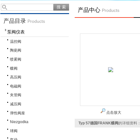
产品中心
Products
产品目录
Products
泵阀仪表
温控阀
陶瓷阀
喷雾阀
蝶阀
高压阀
电磁阀
夹管阀
减压阀
点击放大
弹性阀座
Niezgodka
Typ 57德国FRANK蝶阀
的详细资料
球阀
气动