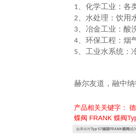
、
化学工业：各
1
、
水处理：饮用
2
、
冶金工业：酸
3
、
环保工程：烟
4
、
工业水系统：
5
赫尔友道，融中纳
产品相关关键字：
德
蝶阀
FRANK 蝶阀Typ
如果你对
Typ 57德国FRANK蝶阀
感