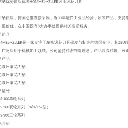
尔纳优势供应德国
滚压滚花刀具
HOMMEL-KELLER
尔纳供应，德国总部直接采购，近
年进口工业品经验，原装产品，支持
30
，报价优，在中国设有
大办事处提供相关售后服务。
8
司简介
是一家专注于精密滚花刀具研发与制造的德国企业。其
MMEL-KELLER
ZEUS
，广泛应用于机械加工领域。公司坚持精密制造理念，产品以高精度、长
要产品
轮液压滚花刀柄
轮液压滚花刀柄
轮液压滚花刀柄
要型号
单轮系列
S-100
双轮系列（
型）
S-200
161/162
三轮系列
S-300
品介绍