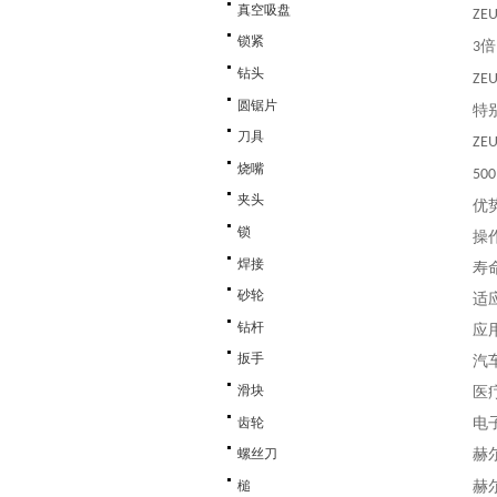
真空吸盘
ZEU
锁紧
倍
3
钻头
ZEU
圆锯片
特
刀具
ZEU
烧嘴
50
夹头
优
锁
操
焊接
寿
砂轮
适
钻杆
应
扳手
汽
滑块
医
齿轮
电
赫
螺丝刀
槌
赫