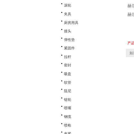
滚轮
赫
夹具
赫
厨房用具
接头
弹性垫
产
紧固件
如
拉杆
密封
吸盘
软管
阻尼
链轮
喷嘴
钢缆
喷枪
夹紧