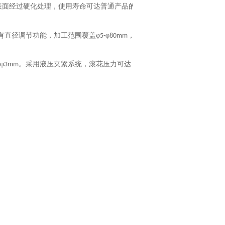
表面经过硬化处理，使用寿命可达普通产品的
有直径调节功能，加工范围覆盖φ
φ
，
5-
80mm
φ
。采用液压夹紧系统，滚花压力可达
3mm