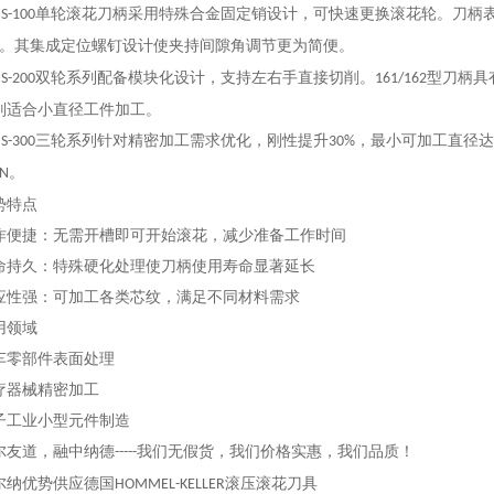
单轮滚花刀柄采用特殊合金固定销设计，可快速更换滚花轮。刀柄
S-100
。其集成定位螺钉设计使夹持间隙角调节更为简便。
双轮系列配备模块化设计，支持左右手直接切削。
型刀柄具
S-200
161/162
别适合小直径工件加工。
三轮系列针对精密加工需求优化，刚性提升
，最小可加工直径达
S-300
30%
。
0N
势特点
作便捷：无需开槽即可开始滚花，减少准备工作时间
命持久：特殊硬化处理使刀柄使用寿命显著延长
应性强：可加工各类芯纹，满足不同材料需求
用领域
车零部件表面处理
疗器械精密加工
子工业小型元件制造
尔友道，融中纳德
我们无假货，我们价格实惠，我们品质！
-----
尔纳优势供应德国
滚压滚花刀具
HOMMEL-KELLER