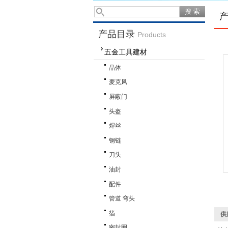
产品目录
Products
五金工具建材
晶体
麦克风
屏蔽门
头盔
焊丝
钢链
刀头
油封
配件
管道 弯头
箔
供
密封圈