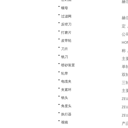
赫
螺母
过滤网
赫
反镗刀
定
打磨片
公
皮带轮
HO
刀片
称
铣刀
主
喷砂装置
单
轧带
双
电缆夹
三
夹紧环
主
铣头
ZEU
角度头
ZEU
执行器
ZEU
视镜
产