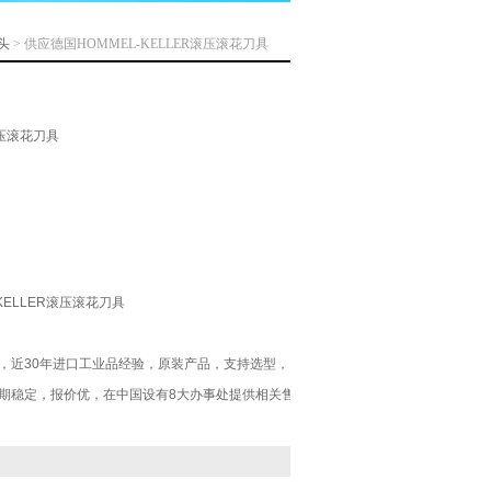
头
> 供应德国HOMMEL-KELLER滚压滚花刀具
滚压滚花刀具
KELLER滚压滚花刀具
，近30年进口工业品经验，原装产品，支持选型，
期稳定，报价优，在中国设有8大办事处提供相关售