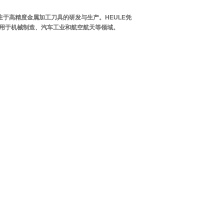
年，专注于高精度金属加工刀具的研发与生产。HEULE凭
用于机械制造、汽车工业和航空航天等领域。