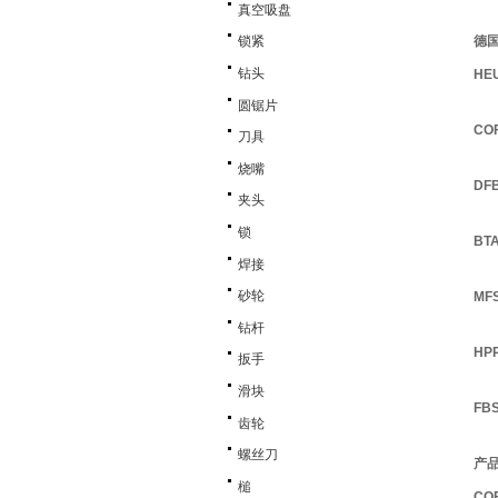
真空吸盘
德国
锁紧
钻头
HE
圆锯片
CO
刀具
烧嘴
DF
夹头
锁
BT
焊接
砂轮
M
钻杆
HP
扳手
滑块
FB
齿轮
螺丝刀
产
槌
CO