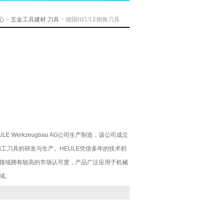
心
>
五金工具建材
刀具
> 德国HEULE倒角刀具
E Werkzeugbau AG公司生产制造，该公司成立
加工刀具的研发与生产。HEULE凭借多年的技术积
领域拥有较高的市场认可度，产品广泛应用于机械
域。