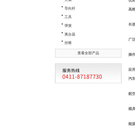
优
导向杆
高
工具
长
弹簧
离合器
广
丝锥
查看全部产品
操
应
汽
航
模
能