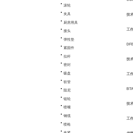
滚轮
夹具
技术
厨房用具
工
接头
弹性垫
DF
紧固件
拉杆
技
密封
吸盘
工
软管
BT
阻尼
链轮
技
喷嘴
钢缆
工作
喷枪
夹紧