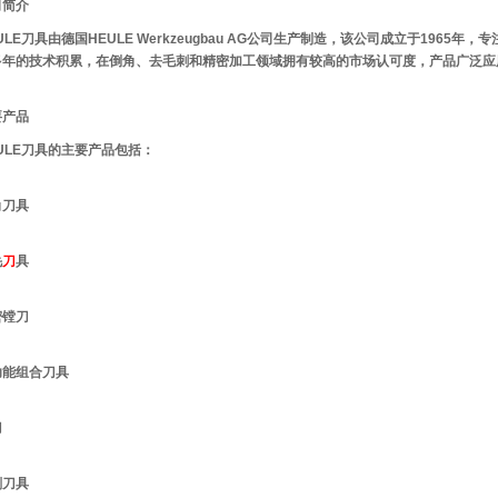
司简介
ULE刀具由德国HEULE Werkzeugbau AG公司生产制造，该公司成立于1965
多年的技术积累，在倒角、去毛刺和精密加工领域拥有较高的市场认可度，产品广泛应
要产品
ULE刀具的主要产品包括：
角刀具
毛
刀
具
密镗刀
功能组合刀具
刀
削刀具