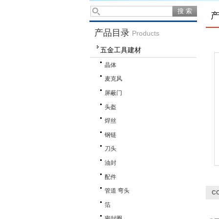
产品目录
Products
五金工具建材
晶体
麦克风
屏蔽门
头盔
焊丝
钢链
刀头
油封
配件
管道 弯头
C
箔
密封圈