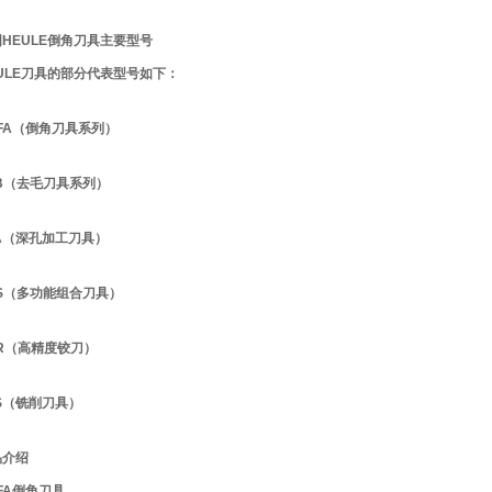
HEULE倒角刀具主要型号
ULE刀具的部分代表型号如下：
FA（倒角刀具系列）
B（去毛刀具系列）
A（深孔加工刀具）
FS（多功能组合刀具）
R（高精度铰刀）
S（铣削刀具）
品介绍
FA倒角刀具