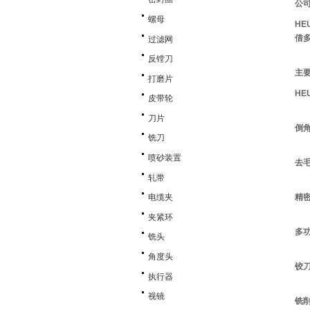
公
螺母
HE
借
过滤网
反镗刀
主
打磨片
HE
皮带轮
刀片
倒
铣刀
喷砂装置
去
轧带
精
电缆夹
夹紧环
多
铣头
角度头
铰
执行器
视镜
铣