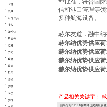
型批准，符合国际
滚轮
信和港口管理等领
夹具
多种航海设备。
厨房用具
接头
弹性垫
赫尔友道，融中纳
紧固件
赫尔纳优势供应荷
拉杆
赫尔纳优势供应荷
密封
赫尔纳优势供应荷
吸盘
软管
赫尔纳优势供应荷
阻尼
链轮
喷嘴
钢缆
产品相关关键字：
减
喷枪
如果你对
DIBS 6赫尔纳优势供应荷兰A
夹紧