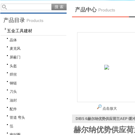
产品中心
Products
产品目录
Products
五金工具建材
晶体
麦克风
屏蔽门
头盔
焊丝
钢链
刀头
油封
点击放大
配件
管道 弯头
DIBS 6赫尔纳优势供应荷兰AEP 缓冲器
箔
赫尔纳优势供应荷
密封圈