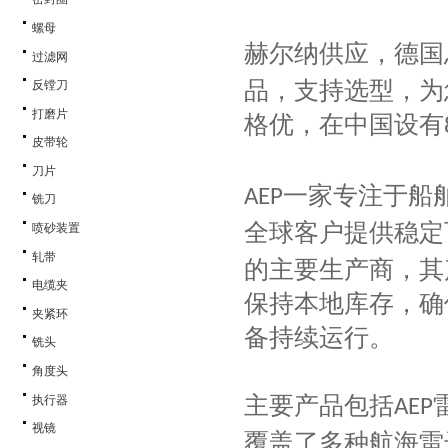
螺母
赫尔纳供应，德国
过滤网
品，支持选型，为
反镗刀
打磨片
格优，在中国设有
皮带轮
刀片
一家专注于船
AEP
铣刀
全球客户提供稳定
喷砂装置
轧带
的主要生产商，其
电缆夹
保持本地库存，确
夹紧环
备持续运行。
铣头
角度头
主要产品包括
执行器
AEP
视镜
覆盖了多种航海雷