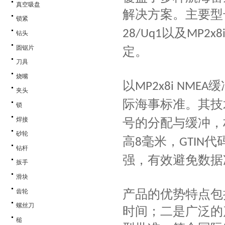
真空吸盘
解决方案。主要型
锁紧
以及
28/Uq1
MP2x8
钻头
圆锯片
定。
刀具
烧嘴
以
缓
MP2x8i NMEA
夹头
际海事标准。其技
锁
号的分配与缓冲，
焊接
砂轮
高
毫米，
代
8
GTIN
钻杆
强，有效避免数据
扳手
滑块
产品的优势特点包
齿轮
螺丝刀
时间；二是广泛的
槌