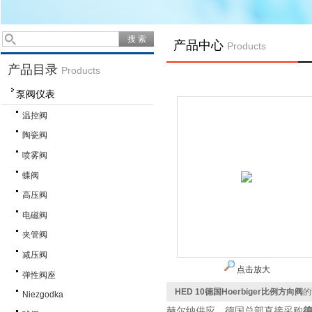
产品中心
Products
产品目录
Products
泵阀仪表
温控阀
陶瓷阀
喷雾阀
蝶阀
高压阀
电磁阀
夹管阀
减压阀
点击放大
弹性阀座
HED 10德国Hoerbiger比例方向阀
的
Niezgodka
赫尔纳供应，德国总部直接采购
德