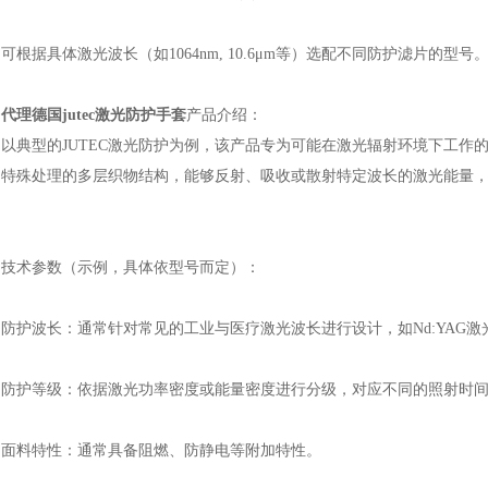
可根据具体激光波长（如
1064nm, 10.6μm等）选配不同防护滤片的型号
代理德国jutec激光防护手套
产品介绍：
以典型的
JUTEC激光防护为例，该产品专为可能在激光辐射环境下工作
用特殊处理的多层织物结构，能够反射、吸收或散射特定波长的激光能量
。
技术参数（示例，具体依型号而定）：
防护波长：通常针对常见的工业与医疗激光波长进行设计，如
Nd:YAG
防护等级：依据激光功率密度或能量密度进行分级，对应不同的照射时
面料特性：通常具备阻燃、防静电等附加特性。