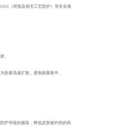
O 11611（焊接及相关工艺防护）等安全规
反射。
化为热量迅速扩散，避免能量集中。
应防护等级的服装，降低皮肤被灼伤的风