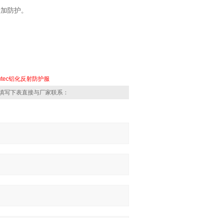
附加防护。
jutec铝化反射防护服
填写下表直接与厂家联系：