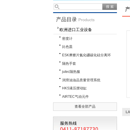
产品目录
Products
欧洲进口工业设备
密度计
比色皿
ESK摩擦片氮化硼碳化硅分离环
隔热手套
jutec隔热服
润滑油油品质量管理系统
HKS液压摆动缸
AIRTEC气动元件
查看全部产品
L