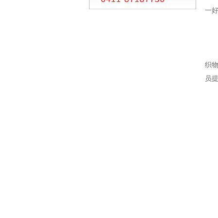
一
织
员提