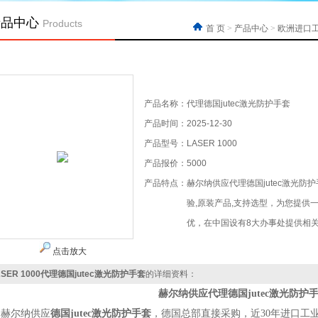
产品中心
Products
首 页
>
产品中心
>
欧洲进口
产品名称：
代理德国jutec激光防护手套
产品时间：
2025-12-30
产品型号：
LASER 1000
产品报价：
5000
产品特点：
赫尔纳供应代理德国jutec激光
验,原装产品,支持选型，为您提供
优，在中国设有8大办事处提供相
点击放大
ASER 1000代理德国jutec激光防护手套
的详细资料：
赫尔纳供应
代理德国jutec激光防护
赫尔纳供应
德国
jutec激光防护手套
，
德国
总部直接采购，近
30年进口工