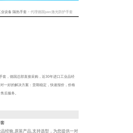
工业设备
隔热手套
> 代理德国jutec激光防护手套
防护手套，德国总部直接采购，近30年进口工业品经
一对一好的解决方案：货期稳定，快速报价，价格
关售后服务。
手套
业品经验,原装产品,支持选型，为您提供一对