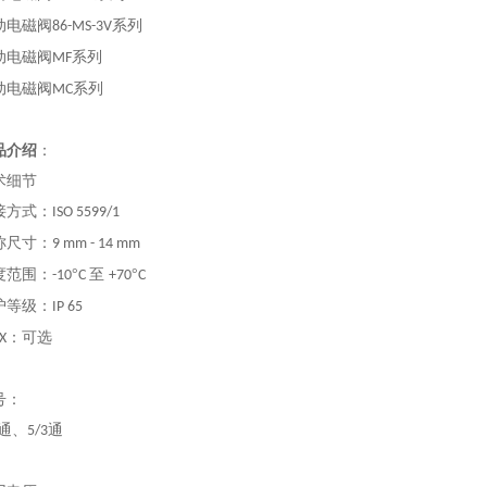
动电磁阀
系列
86-MS-3V
动电磁阀
系列
MF
动电磁阀
系列
MC
品介绍
：
术细节
接方式：
ISO 5599/1
称尺寸：
9 mm - 14 mm
度范围：
°
至
°
-10
C
+70
C
护等级：
IP 65
：可选
X
号：
通、
通
5/3