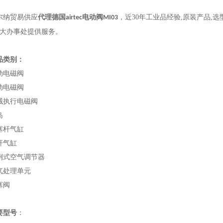
尔纳贸易供应
代理德国
电动阀
，近
30年工业品经验,原装产品,
airtec
MI03
8大办事处提供服务。
品类别：
动电磁阀
动电磁阀
械执行电磁阀
岛
塞杆气缸
杆气缸
例式空气调节器
气处理单元
塞阀
要型号
：