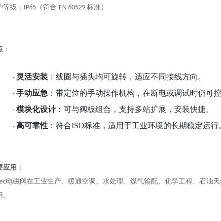
护等级：
（符合
标准）
IP65
EN 60529
点
：
灵活安装
：线圈与插头均可旋转，适应不同接线方向。
·
手动应急
：带定位的手动操作机构，在断电或调试时仍可
·
模块化设计
：可与阀板组合，支持多站扩展，安装快捷。
·
高可靠性
：符合
ISO标准，适用于工业环境的长期稳定运行
·
要应用
：
电磁
阀在工业生产、暖通空调、水处理、煤气输配、化学工程、石油天
tec
用。