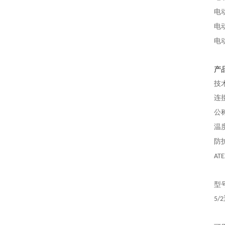
电
电
电
产
技
连
公
温
防
ATE
型
5/2