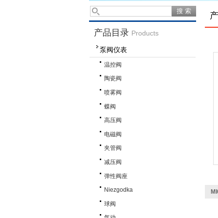
产品目录
Products
泵阀仪表
温控阀
陶瓷阀
喷雾阀
蝶阀
高压阀
电磁阀
夹管阀
减压阀
弹性阀座
Niezgodka
M
球阀
气动