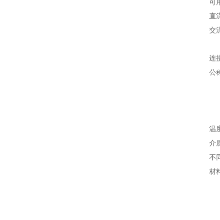
可
直
交
连
公
温
介
不
材
阀
密
内