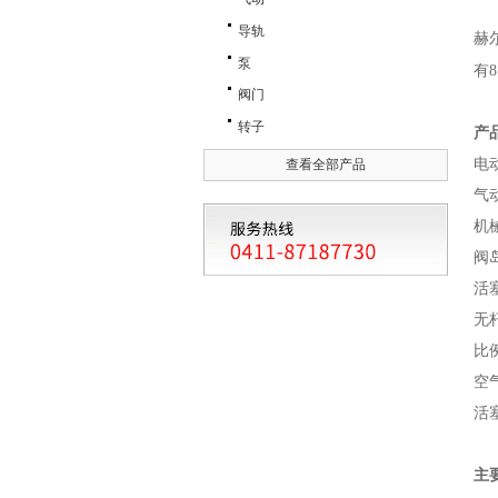
导轨
赫
泵
有
阀门
转子
产
电
查看全部产品
气
机
阀
活
无
比
空
活
主