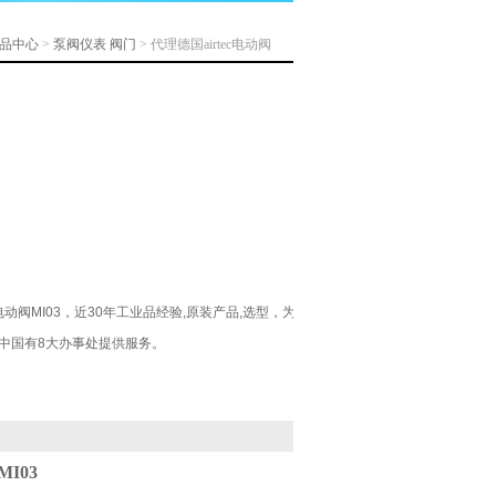
品中心
>
泵阀仪表
阀门
> 代理德国airtec电动阀
电动阀MI03，近30年工业品经验,原装产品,选型，为
中国有8大办事处提供服务。
MI03