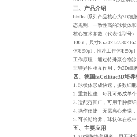
三
、产品介绍
biofloat系列产品核心
态规则、一致性高的球状体和
核心技术参数（代表性型号）
100μl，尺寸85.20×127.8
体积90μl，推荐工作体积50μl
工作原理：通过特殊聚合物涂
非特异性相互作用，为
3D细
四
、
德国faCellitae3D培
1. 球状体形成快速，多数细
2. 重复性佳，每孔可形成
3. 适配范围广，可用于肿
4. 操作便捷，无需离心步
5. 可长期培养，球状体在
五
、主要应用
1. 3D细胞培养研究，用于