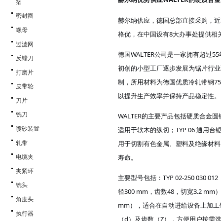
箔
密封圈
赫尔纳供应，德国总部直接采购，近
螺母
格优，在中国设有8大办事处提供相
过滤网
德国
WALTER公司是一家拥有超过
反镗刀
初创的小型工厂逐步发展为锯片行业
打磨片
制，所用材料为德国优质冷轧带钢7
皮带轮
以提升生产效率并保持产品稳定性。
刀片
铣刀
WALTER的主要产品包括硬质合金
适用于软木的纵切；TYP 06 通用
喷砂装置
用于切割有色金属、塑料及绝缘材料
轧带
寿命。
电缆夹
夹紧环
主要型号包括：
TYP 02-250 03
铣头
径300 mm，齿数48，切宽3.2 mm）
角度头
mm），适合在自动进给设备上加工
执行器
（d）及齿数（Z），方便用户按需