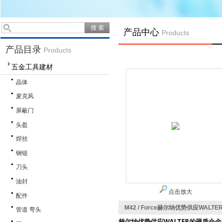
产品中心
Products
产品目录
Products
五金工具建材
晶体
麦克风
屏蔽门
头盔
焊丝
钢链
刀头
油封
点击放大
配件
M42 / Force赫尔纳优势供应WAL
管道 弯头
赫尔纳
WALTER的硬质合金圆锯
优势供应