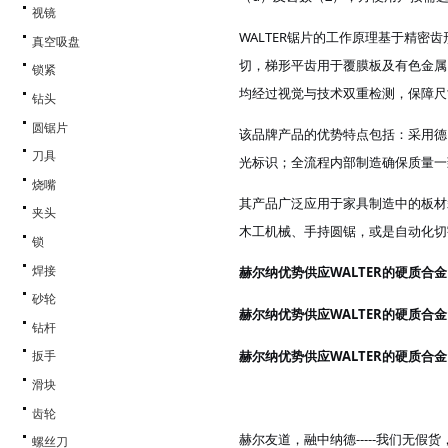
视镜
WALTER锯片的工作原理基于精
真空吸盘
切，梯形平齿用于覆膜板及有色金属
锁紧
均经过视觉与技术双重检测，保障尺
钻头
圆锯片
该品牌产品的优势特点包括：采用德
刀具
光标识；全流程内部制造确保质量一
烧嘴
其产品广泛应用于家具制造中的板材
夹头
木工机械、手持圆锯，或是自动化切
锁
赫尔纳
WALTER的硬质合金圆锯
焊接
优势供应
砂轮
赫尔纳
WALTER的硬质合金圆锯
优势供应
钻杆
赫尔纳
WALTER的硬质合金圆锯
优势供应
扳手
滑块
齿轮
赫尔友道，融中纳德
-----我们无
螺丝刀