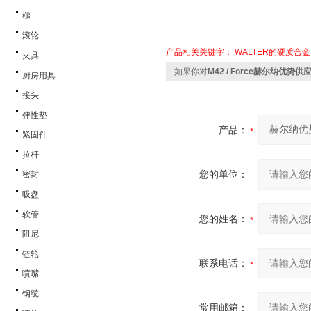
槌
滚轮
产品相关关键字：
WALTER的硬质合
夹具
如果你对
M42 / Force赫尔纳优势
厨房用具
接头
弹性垫
产品：
紧固件
拉杆
您的单位：
密封
吸盘
软管
您的姓名：
阻尼
链轮
联系电话：
喷嘴
钢缆
常用邮箱：