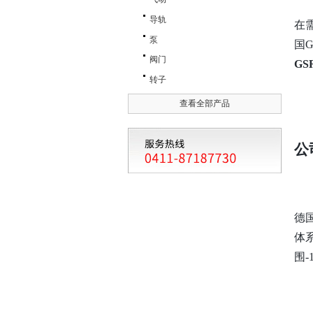
导轨
在
泵
国
阀门
GS
转子
查看全部产品
公
德
体
围