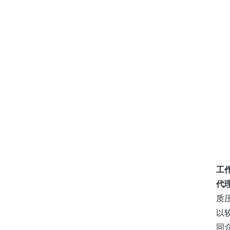
工
代
质
以
同