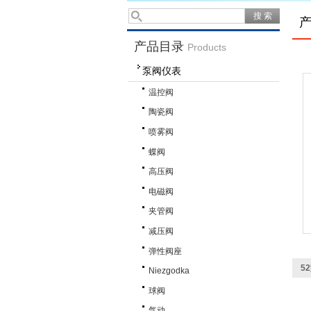
产品目录
Products
泵阀仪表
温控阀
陶瓷阀
喷雾阀
蝶阀
高压阀
电磁阀
夹管阀
减压阀
弹性阀座
5
Niezgodka
球阀
气动