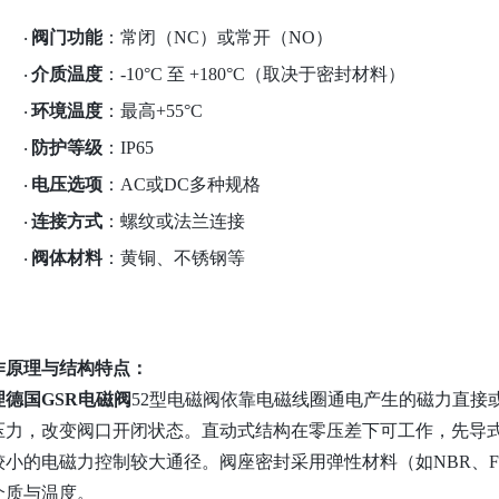
阀门功能
：常闭（
NC）或常开（NO）
·
介质温度
：
-10°C 至 +180°C（取决于密封材料）
·
环境温度
：最高
+55°C
·
防护等级
：
IP65
·
电压选项
：
AC或DC多种规格
·
连接方式
：螺纹或法兰连接
·
阀体材料
：黄铜、不锈钢等
·
作原理与结构特点：
理德国GSR电磁阀
52型电磁阀依靠电磁线圈通电产生的磁力直接
压力，改变阀口开闭状态。直动式结构在零压差下可工作，先导
较小的电磁力控制较大通径。阀座密封采用弹性材料（如NBR、F
介质与温度。