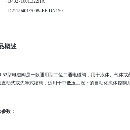
B43271001.322HA
·
D211/0401/7008/-EE DN150
·
品概述
SR 52型电磁阀是一款通用型二位二通电磁阀，用于液体、气体
用直动式或先导式结构，适用于中低压工况下的自动化流体控制
心参数：