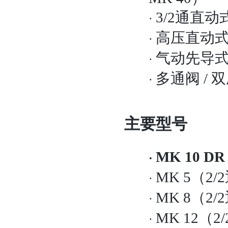
3/2通直动式
·
高压直动
·
气动先导
·
多通阀
/ 
·
主要型号
MK 10 DR
·
MK 5（
·
MK 8（2
·
MK 12（
·