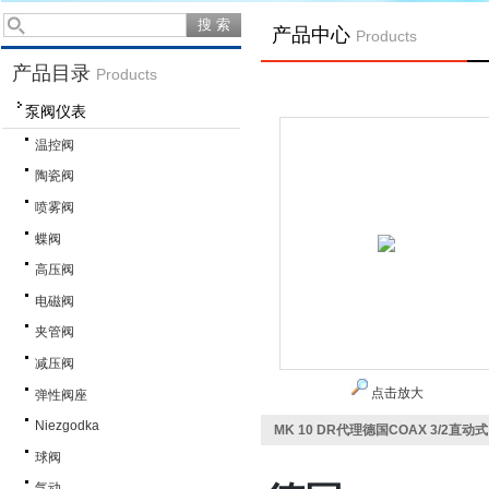
产品中心
Products
产品目录
Products
泵阀仪表
温控阀
陶瓷阀
喷雾阀
蝶阀
高压阀
电磁阀
夹管阀
减压阀
点击放大
弹性阀座
Niezgodka
MK 10 DR代理德国COAX 3/2直动
球阀
气动