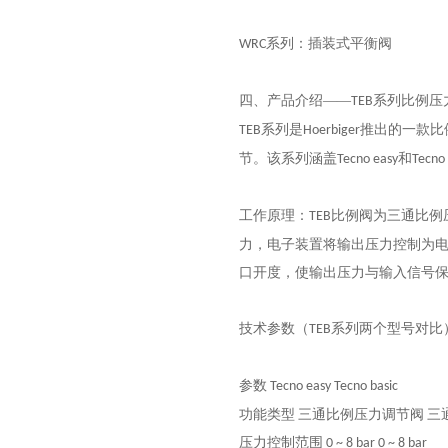
系列：插装式平衡阀
WRC
四、产品介绍
——
系列比例压
TEB
系列是
推出的一款比
TEB
Hoerbiger
节。该系列涵盖
和
Tecno easy
Tecno 
工作原理：
比例阀为三通比例
TEB
力，电子装置将输出压力控制为
口开度，使输出压力与输入信号
技术参数（
系列两个型号对比
TEB
参数
Tecno easy
Tecno basic
功能类型
三通比例压力调节阀
三
压力控制范围
0 ~ 8 bar
0 ~ 8 bar