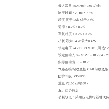
最大流量
350 L/min
350 L/min
响应时间
< 20 ms
< 7 ms
精度
优于
优于
2.5%
0.5%
迟滞
< 0.2%
< 0.2%
重复精度
< 0.2%
< 0.2%
功耗
最大
最大
0.4 W
0.4 W
供电电压
（可选
24 V DC
24 V DC
12
设定值输入
0 ~ 10 V
0 ~ 10 V / 4 ~ 
实际值输出
-
0 ~ 10 V
气路连接
螺纹底板
螺纹底板
G1/8
防护等级
IP30
IP30
重量
约
约
160 g
160 g
五、优势特点
功耗较低：采用压电执行器替代