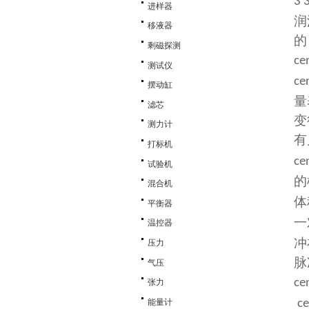
3 
进样器
润
移液器
的
剩磁探测
ce
测试仪
ce
摆动缸
量
滤芯
变
测力计
有
打标机
ce
试验机
的
混合机
体
平衡器
一
温控器
冲
压力
脉
气压
ce
张力
能量计
c