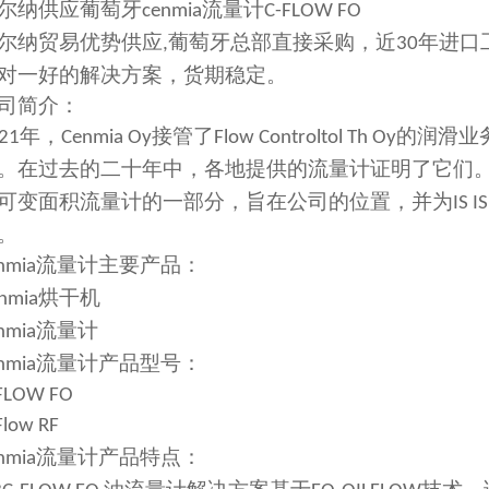
尔纳供应
葡萄牙
流量计
cenmia
C-FLOW FO
尔纳贸易优势供应
葡萄牙
总部直接采购，近
年进口
,
30
对一好的解决方案
，
货期稳定
。
司简介：
年，
接管了
的润滑业
21
Cenmia Oy
Flow Controltol Th Oy
。在过去的二十年中，各地提供的流量计证明了它们
可变面积流量计的一部分，旨在公司的位置，并为
IS IS
。
流量计主要
产品：
nmia
烘干机
nmia
流量计
nmia
流量计产品
型号：
nmia
FLOW FO
Flow RF
流量计产品
特点：
nmia