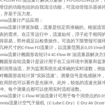
油流量计解决方案基于
技术，
3C-FLOW FO
FO-OILFLOW
滑仪的功能包括的自我清洁功能，可流动管指示器保
，并基于压力差。
流量计产品
应用：
nmia
流量计弹簧加载，流量是恒定而准确的。根据流
nmia
表的需求。在正常运行中，流速如何，浮子处于相同
得容易，即外观足以检查操作。可选的下限警报可循
几种尺寸的
流量计，以流量范围从
C-Flow FO
0,05 l/min
流量计椭圆形齿轮计
油流量器解决方
nmia
4 4C-Flow RF
椭圆形齿轮流量计是设计用于在工业环境中测量和监
积润滑油流，并为监测系统生成准确的实时读数，例
对椭圆形齿轮计算“实际流速"。测量信号是电感脉冲
在局部也可以看作是光脉冲。此外，较低的流速光脉
冲。每个测量点都可以使用实时流程读数。
流量计
油流量计可用于每个润滑点的
nmia
C-Flow RF
0.0
流量计空气干燥机（
）
enmia
C-Lube C-Dry
C-Dry Air Dryer