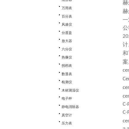
赫
万用表
赫
百分表
一
风速仪
公
分度盘
20
放大器
计
六分仪
和
热像仪
案
拐档表
ce
数显表
Ce
检测仪
ce
木材测湿仪
ce
电子秤
C-
静电消除器
C-
真空计
ce
压力表