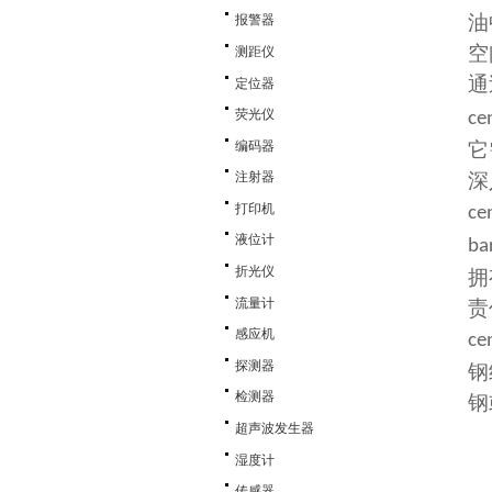
油
报警器
空
测距仪
通
定位器
荧光仪
ce
编码器
它
深
注射器
打印机
ce
液位计
ba
折光仪
拥
流量计
责
感应机
ce
探测器
钢
检测器
钢
超声波发生器
湿度计
传感器