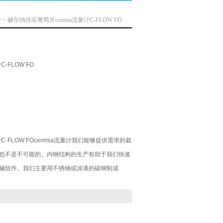
计
> 赫尔纳供应葡萄牙cenmia流量计C-FLOW FO
-FLOW FO
C-FLOW FOcenmia流量计我们能够提供需求的裁
也不是不可能的。内钢结构的生产有助于我们快速
械组件。我们主要用不锈钢或涂漆的碳钢制成