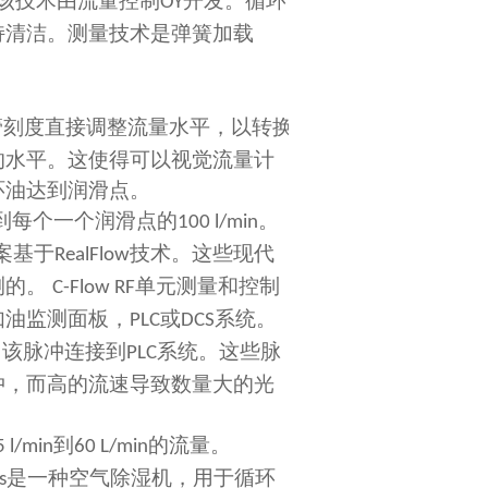
该技术由流量控制
开发。循环
OY
持清洁。测量技术是弹簧加载
管刻度直接调整流量水平，以转换
的水平。这使得可以视觉流量计
环油达到润滑点。
到每个一个润滑点的
。
100 l/min
案基于
技术。这些现代
RealFlow
测的。
单元测量和控制
C-Flow RF
如油监测面板，
或
系统。
PLC
DCS
，该脉冲连接到
系统。这些脉
PLC
冲，而高的流速导致数量大的光
到
的流量。
5 l/min
60 L/min
是一种空气除湿机，用于循环
s