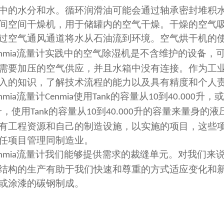
中的水分和水。循环润滑油可能会通过轴承密封堆积
间空间干燥机，用于储罐内的空气干燥。干燥的空气
过空气通风通道将水从石油流到环境。空气烘干机的
流量计实践中的空气除湿机是不含维护的设备，
nmia
需要加压的空气供应，并且水箱中没有连接。作为工
入的知识，了解技术流程的能力以及具有精度和个人
流量计
使用
的容量从
到
升，或
nmia
Cenmia
Tank
10
40.000
，使用
的容量从
到
升的容量来量身的液
r
Tank
10
40.000
有工程资源和自己的制造设施，以实施的项目，这些
任项目管理同制造业。
流量计我们能够提供需求的裁缝单元。对我们来
nmia
结构的生产有助于我们快速和尊重的方式适应变化和
或涂漆的碳钢制成。