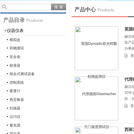
产品中心
Products
产品目录
Products
英国
仪器仪表
赫尔纳
模拟盒
装产
药物测试
办事
查
安全表
校准器
组合式测试设备
代理
控制系统
赫尔纳
硬度计
30
价，
热交换器
查
扫描器
沾污仪
紫光源
西班
混合器