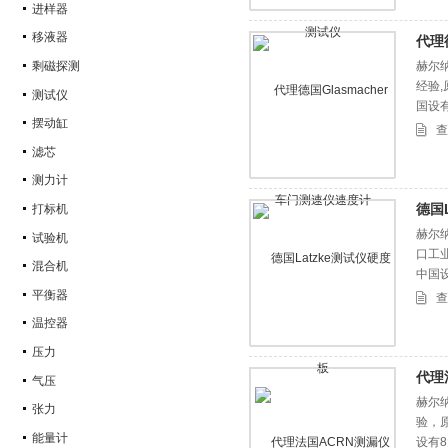
进样器
移液器
代理
剩磁探测
赫尔纳
经验
测试仪
国设
摆动缸
查
滤芯
测力计
德国
打标机
赫尔纳
试验机
口工
混合机
中国
平衡器
查
温控器
压力
代理
气压
赫尔
张力
验，
能量计
设有