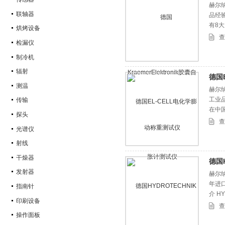
赫尔纳
联轴器
品经
有8
烘烤设备
查
检漏仪
制冷机
辐射
德国
测温
赫尔纳
工业
传输
在中
探头
查
光谱仪
射线
干燥器
德国
发射器
赫尔纳
年进口
指南针
介 H
印刷设备
50
查
操作面板