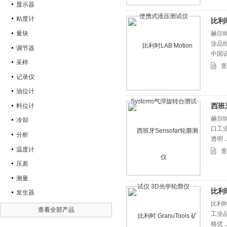
显示器
粘度计
比利时
量块
赫尔纳
业品
调节器
中国
采样
查
记录仪
油位计
西班
料位计
赫尔纳
冷却
口工
分析
透明
温度计
查
压差
测量
比利时
发生器
比利时
查看全部产品
工业
格优