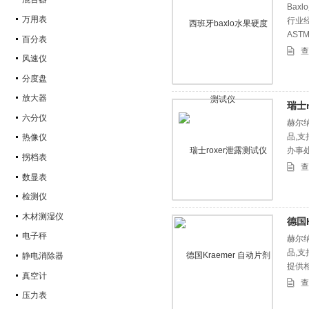
Ba
万用表
行业经
AS
百分表
计以
查
风速仪
分度盘
放大器
瑞士
六分仪
赫尔纳
品,
热像仪
办事
拐档表
查
数显表
检测仪
木材测湿仪
德国
电子秤
赫尔纳
品,
静电消除器
提供
真空计
查
压力表