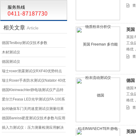
查
相关文章
Article
英国
英国 
德国Testboy测试仪技术参数
工业
格优
木材测试仪
查
德国测试仪
瑞士roxer泄露测试仪RXF40优势特点
德国 
瑞士Roxer手表防水测试仪Natator 40优
德国 
势特点
德国Kleinwachter静电场测试仪产品特
工业
点与用途
爱尔兰Feasa LED光学测试仪FA-100系
格优
查
列
如何确保车门关闭速度测试仪测量结果
的准确性和可靠性？
德国Bareiss硬度测试仪技术参数与应用
插入力测试仪：压力测量检测应用解决
英国