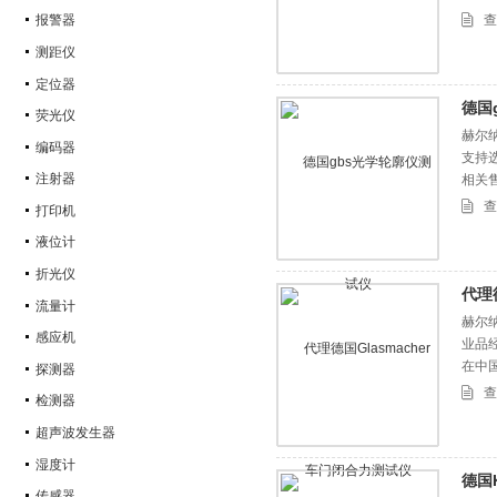
查
报警器
测距仪
定位器
德国
荧光仪
赫尔
编码器
支持
注射器
相关
查
打印机
液位计
折光仪
代理
流量计
赫尔纳
感应机
业品
在中
探测器
查
检测器
超声波发生器
湿度计
德国K
传感器