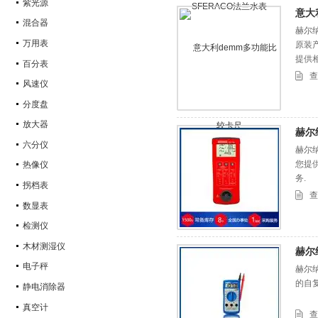
紫光源
意大
混合器
赫尔
万用表
原装
提供
百分表
查
风速仪
分度盘
放大器
赫尔
六分仪
赫尔
您提
热像仪
务.
拐档表
查
数显表
检测仪
木材测湿仪
赫尔
电子秤
赫尔纳
的自
静电消除器
真空计
查