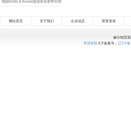
德国Krebs & Kessel超扭矩齿形带S2M
现货
网站首页
关于我们
企业动态
荣誉资质
赫尔纳贸易
管理登陆
ICP备案号：
辽ICP备1