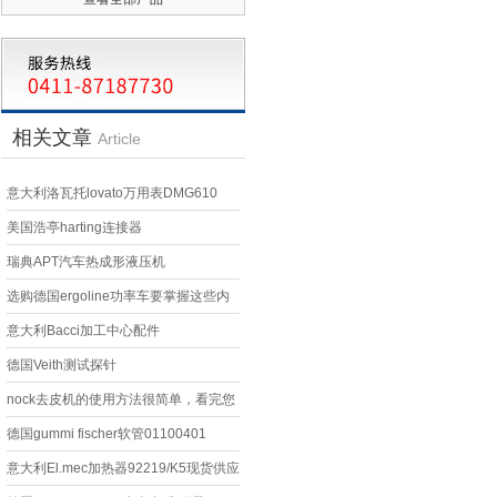
相关文章
Article
意大利洛瓦托lovato万用表DMG610
美国浩亭harting连接器
瑞典APT汽车热成形液压机
选购德国ergoline功率车要掌握这些内
容
意大利Bacci加工中心配件
德国Veith测试探针
nock去皮机的使用方法很简单，看完您
就知道了
德国gummi fischer软管01100401
意大利El.mec加热器92219/K5现货供应