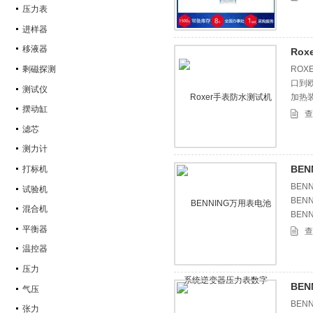
压力表
进样器
移液器
Ro
剩磁探测
ROX
口到欧
测试仪
加热装
摆动缸
Roxe
查
滤芯
测力计
BE
打标机
BEN
试验机
BEN
混合机
BEN
BEN
平衡器
查
温控器
压力
BEN
气压
BEN
张力