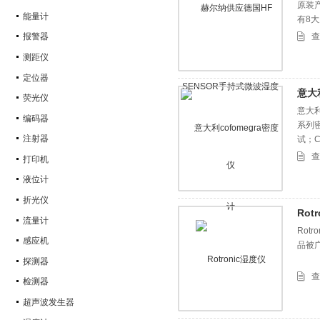
原装
能量计
有8
查
报警器
测距仪
定位器
意大利
荧光仪
意大利
编码器
系列
注射器
试；C
加 S
查
打印机
液位计
折光仪
Rot
流量计
Rot
感应机
品被
探测器
查
检测器
超声波发生器