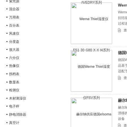
紫光源
Wer
混合器
Wer
万用表
抗结
过程
百分表
查
风速仪
分度盘
放大器
德国W
六分仪
德国W
品基
热像仪
适配于
拐档表
于皮
查
数显表
检测仪
木材测湿仪
赫尔
电子秤
赫尔
漂移
静电消除器
设备
真空计
查