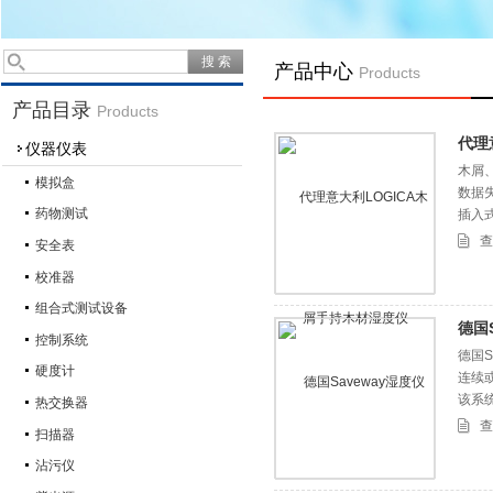
产品中心
Products
产品目录
Products
代理
仪器仪表
木屑
模拟盒
数据
药物测试
插入
总部
查
安全表
校准器
组合式测试设备
德国S
控制系统
德国S
硬度计
连续
该系
热交换器
测量范
查
扫描器
之间
沾污仪