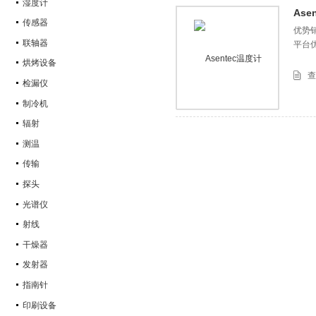
湿度计
Ase
传感器
优势销
联轴器
平台
烘烤设备
查
检漏仪
制冷机
辐射
测温
传输
探头
光谱仪
射线
干燥器
发射器
指南针
印刷设备