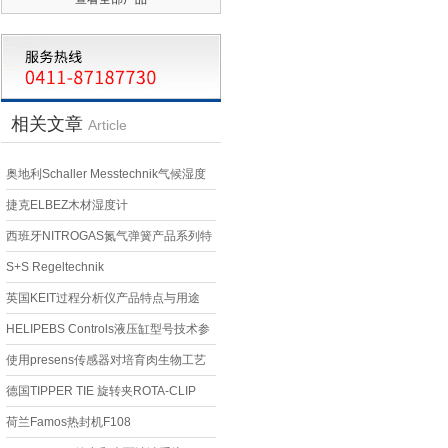
相关文章
Article
奥地利Schaller Messtechnik气候湿度
计技术交流
捷克ELBEZ木材湿度计
西班牙NITROGAS氮气弹簧产品系列特
点与用途
S+S Regeltechnik
英国KEIT过程分析仪产品特点与用途
HELIPEBS Controls液压缸型号技术参
数及应用场景
使用presens传感器对培育肉生物工艺
优化
德国TIPPER TIE 旋转夹ROTA-CLIP
RCEG1
荷兰Famos热封机F108