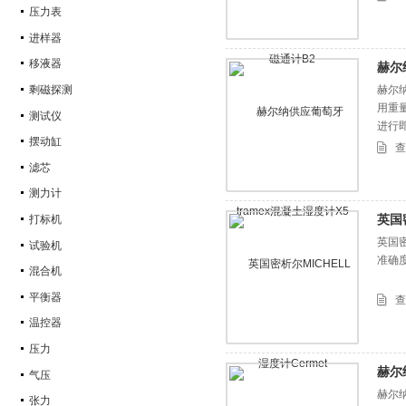
压力表
进样器
移液器
赫尔
剩磁探测
赫尔纳
用重
测试仪
进行
摆动缸
查
滤芯
测力计
英国密
打标机
英国密析
试验机
准确度（
混合机
平衡器
查
温控器
压力
赫尔
气压
赫尔
张力