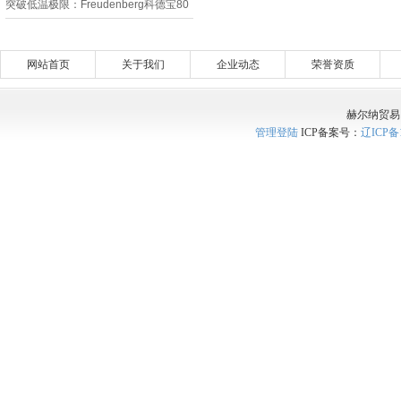
突破低温极限：Freudenberg科德宝80
EPDM新材料推动航空密封技术革新
网站首页
关于我们
企业动态
荣誉资质
赫尔纳贸易
管理登陆
ICP备案号：
辽ICP备1