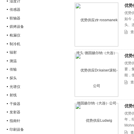
湿度计
优势
传感器
优势供
联轴器
如今，
头、
烘烤设备
皆为
查
检漏仪
制冷机
辐射
优势
测温
优势供
要，集
传输
能，
探头
查
光谱仪
射线
干燥器
优势
发射器
优势供
年，经
指南针
Moh
印刷设备
今，L
查