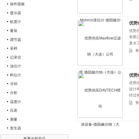
操作面板
显示器
粘度计
优势
量块
优势供
有限公
调节器
废水工
采样
膜，M
查
滤膜
记录仪
油位计
优势
料位计
优势供
冷却
设计
分析
经过
是为
温度计
查
压差
测量
发生器
查看全部产品