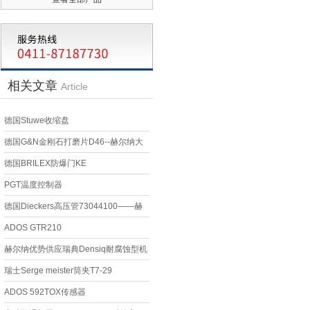
相关文章
Article
德国Stuwe收缩盘
德国G&N金刚石打磨片D46--赫尔纳大
连
德国BRILEX防爆门KE
PGT温度控制器
德国Dieckers高压管73044100——赫
尔纳大连
ADOS GTR210
赫尔纳优势供应瑞典Densiq耐腐蚀型机
械密封DSQ-200系列技术交流
瑞士Serge meister筒夹T7-29
ADOS 592TOX传感器