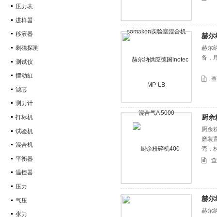
压力表
进样器
移液器
赫尔纳
剩磁探测
赫尔纳
备，
测试仪
摆动缸
查
滤芯
测力计
厨余
打标机
厨余
试验机
磨装
混合机
壳：材
平衡器
查
温控器
压力
赫尔
气压
赫尔纳
张力