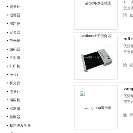
好，
能量计
您提
查
报警器
测距仪
定位器
rol
荧光仪
优势销
编码器
平台
注射器
查
打印机
液位计
折光仪
vam
流量计
优势销
感应机
商平
探测器
查
检测器
超声波发生器