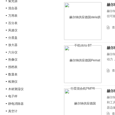
紫光源
赫尔纳
混合器
赫尔纳
万用表
但可
百分表
查
风速仪
分度盘
放大器
赫尔
六分仪
赫尔纳
动力
热像仪
拐档表
查
数显表
检测仪
木材测湿仪
赫尔
电子秤
赫尔纳
和工具
静电消除器
器边缘
真空计
查