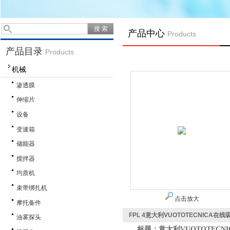
产品中心
Products
产品目录
Products
机械
渗透膜
伸缩片
设备
变速箱
储能器
搅拌器
均质机
束带绑扎机
点击放大
摩托备件
FPL 4意大利VUOTOTECNICA在
油雾探头
标题
：
意大利
VUOTOTEC