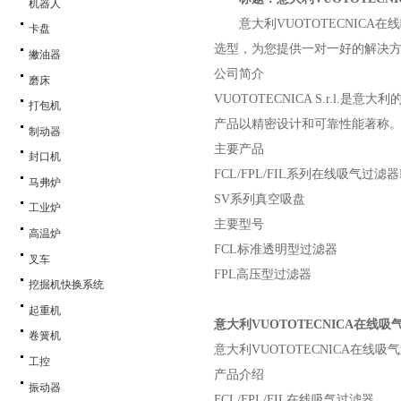
机器人
意大利
VUOTOTECNICA
卡盘
选型，为您提供一对一好的解决方
撇油器
公司简介
磨床
VUOTOTECNICA S.r.
打包机
产品以精密设计和可靠性能著称
制动器
主要产品
封口机
FCL/FPL/FIL系列在线吸气过滤器F
马弗炉
SV系列真空吸盘
工业炉
主要型号
高温炉
FCL标准透明型过滤器
叉车
FPL高压型过滤器
挖掘机快换系统
起重机
意大利
VUOTOTECNICA在线
卷簧机
意大利
VUOTOTECNICA在线吸
工控
产品介绍
振动器
FCL/FPL/FIL在线吸气过滤器