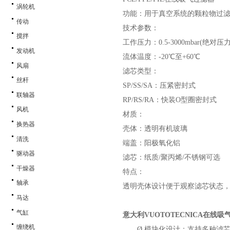
涡轮机
功能：用于真空系统的颗粒物过
传动
技术参数：
搅拌
工作压力：
0.5-3000mbar(绝对压力
发动机
流体温度：
-20℃至+60℃
风扇
滤芯类型：
丝杆
SP/SS/SA：压紧密封式
联轴器
RP/RS/RA：快装O型圈密封式
风机
材质：
换热器
壳体：透明有机玻璃
清洗
端盖：阳极氧化铝
驱动器
滤芯：纸质
/聚丙烯/不锈钢可选
干燥器
特点：
轴承
透明壳体设计便于观察滤芯状态
马达
气缸
意大利
VUOTOTECNICA在线
缠绕机
Ø
模块化设计：支持多种滤