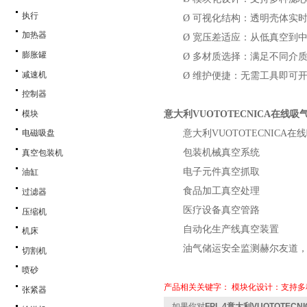
执行
Ø
可视化结构：透明壳体实
加热器
Ø
宽压差适应：从低真空到
膨胀罐
Ø
多材质选择：满足不同介
减速机
Ø
维护便捷：无需工具即可
控制器
模块
意大利
VUOTOTECNICA在线
意大利
VUOTOTECNICA
电磁吸盘
包装机械真空系统
真空包装机
电子元件真空抓取
油缸
食品加工真空处理
过滤器
医疗设备真空管路
压缩机
自动化生产线真空装置
机床
油气储运安全监测
赫尔友道
切割机
喷砂
产品相关关键字：
模块化设计：支持多
张紧器
如果你对
FPL 4意大利VUOTOTEC