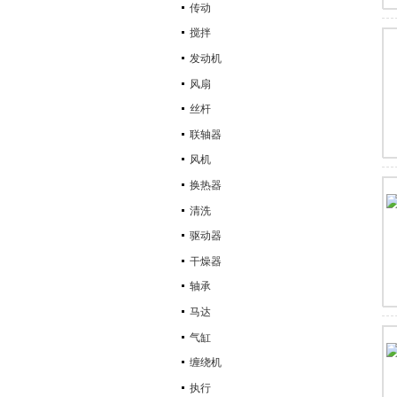
传动
搅拌
发动机
风扇
丝杆
联轴器
风机
换热器
清洗
驱动器
干燥器
轴承
马达
气缸
缠绕机
执行