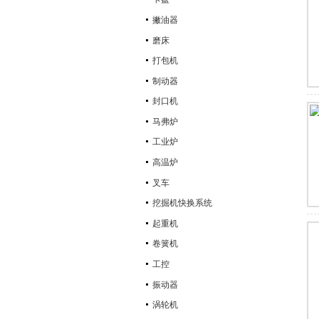
撇油器
磨床
打包机
制动器
封口机
马弗炉
工业炉
高温炉
叉车
挖掘机快换系统
起重机
卷簧机
工控
振动器
涡轮机