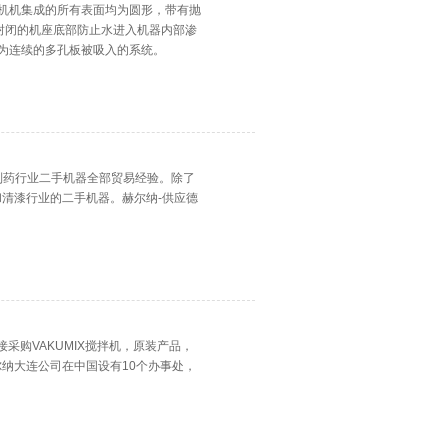
nn斩拌机机集成的所有表面均为圆形，带有抛
封闭的机座底部防止水进入机器内部渗
材料为连续的多孔板被吸入的系统。
年的第二代制药行业二手机器全部贸易经验。除了
清漆行业的二手机器。赫尔纳-供应德
部直接采购VAKUMIX搅拌机，原装产品，
纳大连公司在中国设有10个办事处，