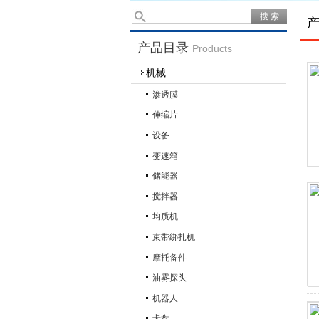
产品目录
Products
机械
渗透膜
伸缩片
设备
变速箱
储能器
搅拌器
均质机
束带绑扎机
摩托备件
油雾探头
机器人
卡盘