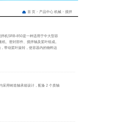
首 页
>
产品中心
机械
>
搅拌
ec搅拌机SRB-850是一种适用于中大型容
、减速机、密封部件、搅拌轴及桨叶组成。
轴，带动桨叶旋转，使容器内的物料达
tec搅拌机通常采用机械密封作为轴封方式
器均采用铸造轴承箱设计，配备 2 个质轴