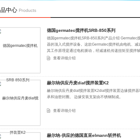
产品中心
Products
德国germatec搅拌机SRB-850系列
德国germatec搅拌机SRB-850系列产品介绍 Germat
器的顶入式搅拌设备。这款Germatec搅拌机由电机
其工作原理是通过电机驱动，经减速机传递扭矩至搅拌
到混合、悬浮或传质等目的。SRB-850型号的Germa
查看详细介绍
赫尔纳供应丹麦diaf搅拌装置K2
赫尔纳供应丹麦diaf搅拌装置K2diaf搅拌装置边缘搅拌
承和油密封圈。 边缘安装支架由不锈钢制成。
查看详细介绍
赫尔纳-供应的德国直采elmann斩拌机