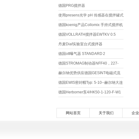
德国PRG搅拌器
使用presens光学 pH 传感器在搅拌罐式
生物反应器中进行细胞培养监测
德国koenig产品Collomix 手持式搅拌机
XQ1系列
德国VOLLRATH搅拌器EWTKV 0.5
丹麦Diaf实验室台式搅拌器
德国ott曝气器 STANDARD 2
德国STROMAG制动器NFF40，227-
03795介绍
赫尔纳优势供应德国GESINT电磁式流
量计技术交流
德国EWIS密封帽Typ: 5-10--赫尔纳大连
德国Herborner泵4/HK50-1-120-F-W1
——赫尔纳大连BC
网站首页
关于我们
企业