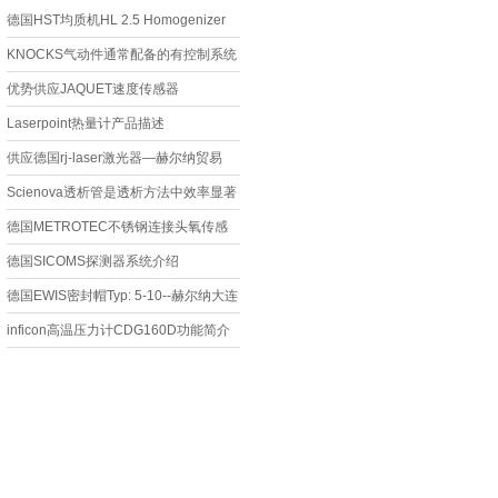
德国HST均质机HL 2.5 Homogenizer
KNOCKS气动件通常配备的有控制系统
优势供应JAQUET速度传感器
Laserpoint热量计产品描述
供应德国rj-laser激光器—赫尔纳贸易
Scienova透析管是透析方法中效率显著
的产品
德国METROTEC不锈钢连接头氧传感
器A19产品系列特点与用途
德国SICOMS探测器系统介绍
德国EWIS密封帽Typ: 5-10--赫尔纳大连
inficon高温压力计CDG160D功能简介