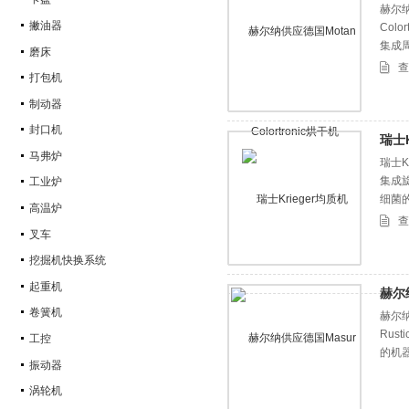
赫尔纳供
撇油器
Col
集成
磨床
查
打包机
制动器
封口机
瑞士K
马弗炉
瑞士K
集成旋转
工业炉
细菌
高温炉
查
叉车
挖掘机快换系统
起重机
赫尔纳
卷簧机
赫尔纳供
Rus
工控
的机器
振动器
涡轮机