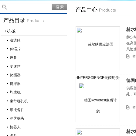
产品中心
Products
产品目录
Products
赫尔
机械
赫尔纳
渗透膜
在高
伸缩片
风险
查
设备
变速箱
储能器
德国k
搅拌器
供应
均质机
处，
束带绑扎机
查
摩托备件
油雾探头
机器人
赫尔纳
卡盘