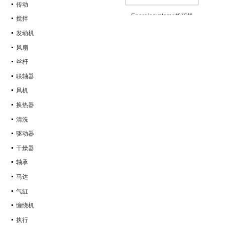
传动
搅拌
发动机
风扇
丝杆
联轴器
风机
换热器
清洗
驱动器
干燥器
轴承
马达
气缸
缠绕机
执行