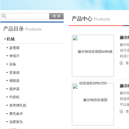
产品中心
Products
产品目录
Products
赫尔纳
机械
赫尔纳
渗透膜
或可
伸缩片
程设
查
设备
变速箱
储能器
赫尔
搅拌器
赫尔纳
均质机
筛选
可以
束带绑扎机
查
摩托备件
油雾探头