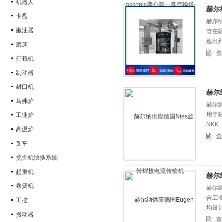
机器人
赫尔
卡盘
赫尔
撇油器
管在
逸出
磨床
查
打包机
制动器
封口机
赫尔
马弗炉
赫尔
用于轴
工业炉
NKK
高温炉
查
叉车
挖掘机快换系统
起重机
赫尔
卷簧机
赫尔纳
合工
工控
均设
振动器
查