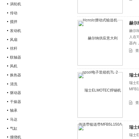
涡轮机
传动
搅拌
赫尔
发动机
赫尔纳
人在
风扇
器内
丝杆
查
联轴器
风机
瑞士
换热器
瑞士E
清洗
MFB1
驱动器
干燥器
查
轴承
马达
瑞士
气缸
瑞士E
缠绕机