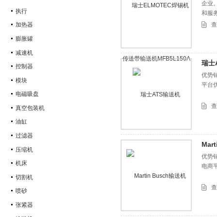
企业
执行
和服
气/
查
加热器
动器
膨胀罐
减速机
瑞士
控制器
优势
模块
平台
电磁吸盘
查
真空包装机
油缸
过滤器
Mar
压缩机
优势销
机床
电商
切割机
查
喷砂
张紧器