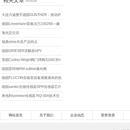
相关文章
Article
大连力迪携手德国GÜNTHER：推动炉
膛温度监测技术的发展创新
德国Linnemann盲板法兰230260—赫
尔纳大连
激光定位仪
瑞典elme吊具产品特点
德国GRIESER溶解器APV
美国Curtiss-Wright阀门球阀3100CBV-
CD
德国苏特纳RM suttner换向阀
200164504
德国FLUCON实验室设备测量液体的热
导率
德国xantec生物传感器SPR传感器芯片
奥地利sommer传感器 RQ-30A技术交
流
网站首页
关于我们
企业动态
荣誉资质