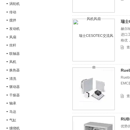
涡轮机
传动
搅拌
瑞士
发动机
赫尔纳
进口
风扇
格优
丝杆
查
联轴器
风机
Rue
换热器
Rue
清洗
EMC
驱动器
干燥器
查
轴承
马达
RUB
气缸
优势供
缠绕机