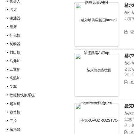
机器人
赫尔纳
卡盘
赫尔纳
撇油器
力范围
磨床
查
打包机
制动器
封口机
赫尔纳
马弗炉
赫尔纳
备指令
工业炉
VDI
高温炉
查
叉车
挖掘机快换系统
起重机
捷克
卷簧机
赫尔纳
近3
工控
价，
振动器
查