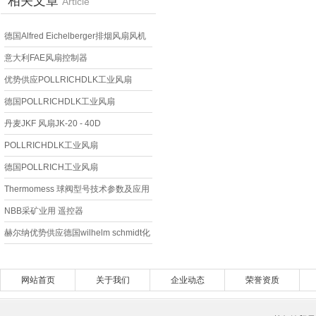
相关文章
Article
德国Alfred Eichelberger排烟风扇风机
RDA2 500
意大利FAE风扇控制器
VRTS20DADPL55——赫尔纳大连
优势供应POLLRICHDLK工业风扇
德国POLLRICHDLK工业风扇
丹麦JKF 风扇JK-20 - 40D
POLLRICHDLK工业风扇
德国POLLRICH工业风扇
Thermomess 球阀型号技术参数及应用
场景
NBB采矿业用 遥控器
赫尔纳优势供应德国wilhelm schmidt化
学品钢罐产品规格
网站首页
关于我们
企业动态
荣誉资质