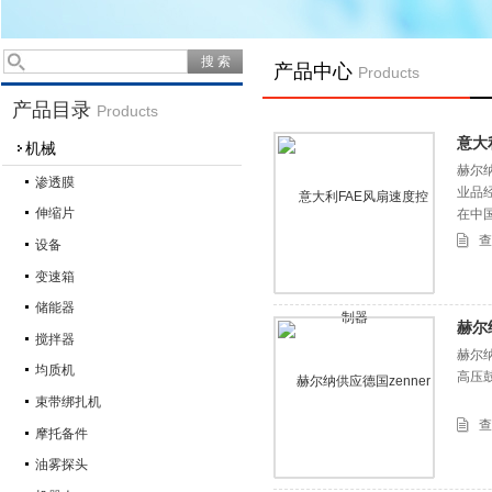
产品中心
Products
产品目录
Products
意大
机械
赫尔纳
渗透膜
业品
伸缩片
在中
查
设备
变速箱
储能器
赫尔
搅拌器
赫尔纳
均质机
高压
束带绑扎机
查
摩托备件
油雾探头