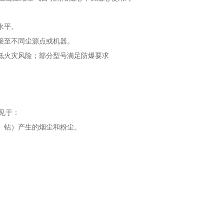
水平。
接至不同尘源点或机器。
低火灾风险；部分型号满足防爆要求
见于：
、钻）产生的烟尘和粉尘。