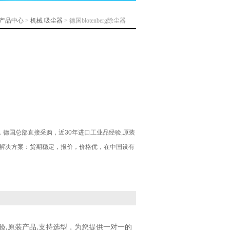
产品中心
>
机械
吸尘器
> 德国blotenberg除尘器
尘器，德国总部直接采购，近30年进口工业品经验,原装
的解决方案：货期稳定，报价，价格优，在中国设有
验
原装产品
支持选型，为您提供一对一的
,
,