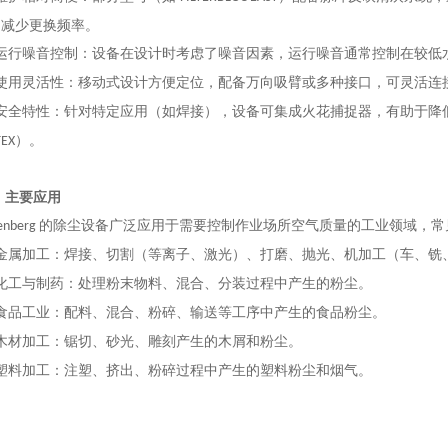
，减少更换频率。
运行噪音控制：设备在设计时考虑了噪音因素，运行噪音通常控制在较低
使用灵活性：移动式设计方便定位，配备万向吸臂或多种接口，可灵活连
安全特性：针对特定应用（如焊接），设备可集成火花捕捉器，有助于降
）。
TEX
、
主要应用
的除尘设备广泛应用于需要控制作业场所空气质量的工业领域，常
enberg
金属加工：焊接、切割（等离子、激光）、打磨、抛光、机加工（车、铣
化工与制药：处理粉末物料、混合、分装过程中产生的粉尘。
食品工业：配料、混合、粉碎、输送等工序中产生的食品粉尘。
木材加工：锯切、砂光、雕刻产生的木屑和粉尘。
塑料加工：注塑、挤出、粉碎过程中产生的塑料粉尘和烟气。