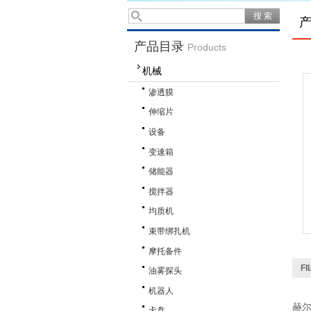
产品目录
Products
机械
渗透膜
伸缩片
设备
变速箱
储能器
搅拌器
均质机
束带绑扎机
摩托备件
F
油雾探头
机器人
赫
卡盘