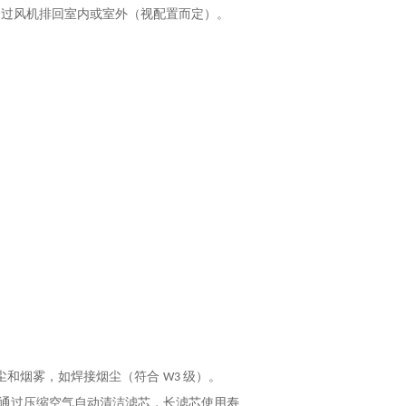
通过风机排回室内或室外（视配置而定）。
尘和烟雾，如焊接烟尘（符合
级）。
W3
通过压缩空气自动清洁滤芯，长滤芯使用寿