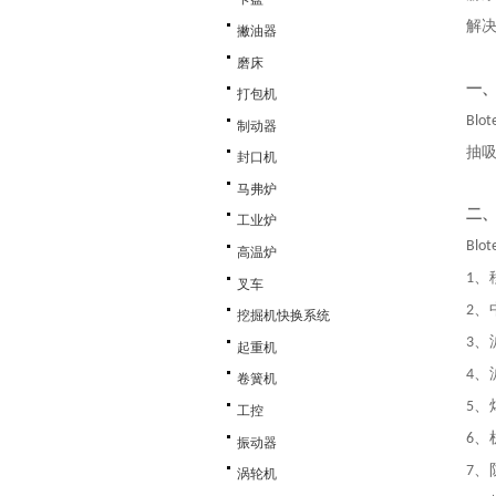
解
撇油器
磨床
一
打包机
Blo
制动器
抽
封口机
马弗炉
二
工业炉
Blot
高温炉
、
1
叉车
、
2
挖掘机快换系统
、
3
起重机
、
4
卷簧机
、
5
工控
、
6
振动器
、
7
涡轮机