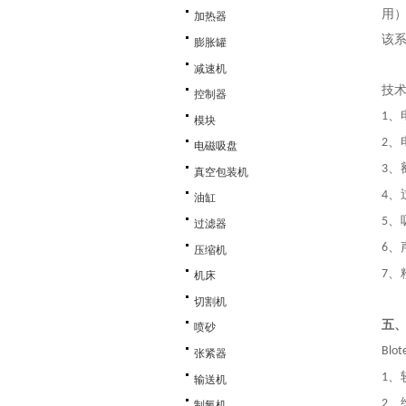
用
加热器
该
膨胀罐
减速机
技
控制器
、
1
模块
、
2
电磁吸盘
、
3
真空包装机
、
4
油缸
、
5
过滤器
、
6
压缩机
、
7
机床
切割机
五
喷砂
Blot
张紧器
、
1
输送机
、
2
制氧机