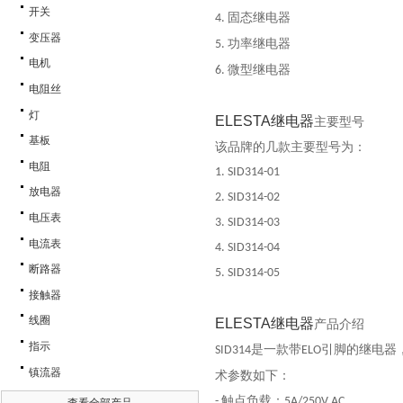
开关
固态继电器
4.
变压器
功率继电器
5.
电机
微型继电器
6.
电阻丝
灯
ELESTA
继电器
主要型号
基板
该品牌的几款主要型号为：
电阻
1. SID314-01
放电器
2. SID314-02
电压表
3. SID314-03
电流表
4. SID314-04
断路器
5. SID314-05
接触器
线圈
ELESTA
继电器
产品介绍
指示
是一款带
引脚的继电器
SID314
ELO
镇流器
术参数如下：
触点负载：
-
5A/250V AC
查看全部产品