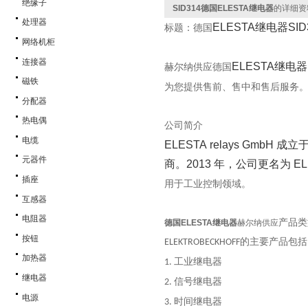
绝缘子
SID314德国ELESTA继电器
的详细资
处理器
ELESTA
继电器
SID
标题：德国
网络机柜
连接器
ELESTA
继电器
赫尔纳供应
德国
磁铁
为您提供售前、售中和售后服务
分配器
热电偶
公司简介
电缆
ELESTA
relays GmbH
成立
元器件
商。
2013
年，公司更名为
EL
插座
用于工业控制领域。
互感器
电阻器
产品类
德国ELESTA继电器
赫尔纳供应
按钮
的主要产品包
ELEKTROBECKHOFF
加热器
工业继电器
1.
继电器
信号继电器
2.
电源
时间继电器
3.