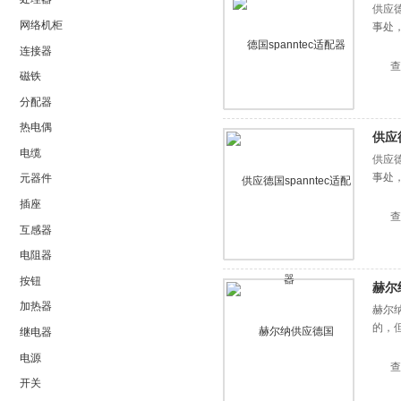
供应
网络机柜
事处
连接器
查
磁铁
分配器
热电偶
供应
电缆
供应
事处
元器件
插座
查
互感器
电阻器
按钮
赫尔
加热器
赫尔纳
的，
继电器
电源
查
开关