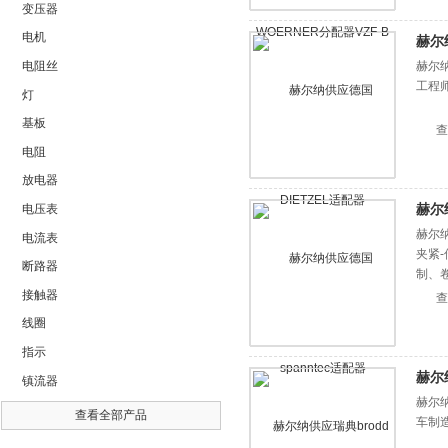
变压器
电机
赫尔
电阻丝
赫尔纳供
工程
灯
基板
查
电阻
放电器
赫尔纳
电压表
赫尔纳
电流表
夹紧
断路器
制、
接触器
查
线圈
指示
赫尔
镇流器
赫尔纳
查看全部产品
车制造