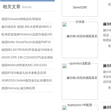
查
相关文章
Article
德国Schuetze喷枪的应用领域
赫尔
赫尔纳供应 德国LINK水报警器WMS-2
赫尔
货源
欧洲货源瑞典Pentronic温度传感器205
视器，
舱图
德国Keller Ihne&Tesch传感器PWF16
查
1100276
德国BELEKTRONIG声表面波SAW发生
器BSG-F10—赫尔纳
ADOS GTR 196 CO2ADOS气体浓度检
测器
德国Wolfcraft弹簧夹MG 200 ErGO
赫尔纳
赫尔纳
德国IPSEN氧探头技术参数及应用
系统
AGIROSSI GmbH微型液压缸有哪些问
或经
应和
查
题
德国Hornung 减压阀应用
赫尔