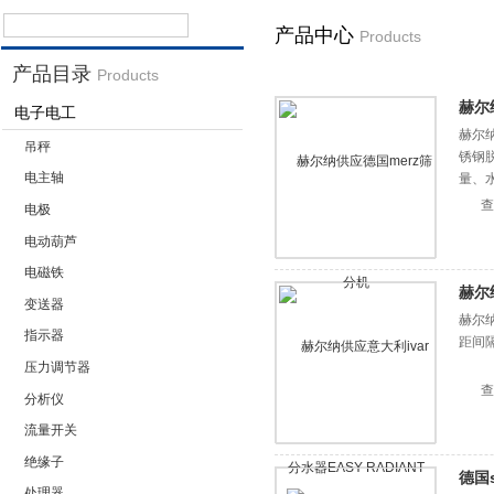
产品中心
Products
产品目录
Products
赫尔
电子电工
赫尔
吊秤
锈钢
电主轴
量、
查
电极
电动葫芦
电磁铁
赫尔纳
变送器
赫尔纳
指示器
距间隔
压力调节器
查
分析仪
流量开关
绝缘子
德国s
处理器