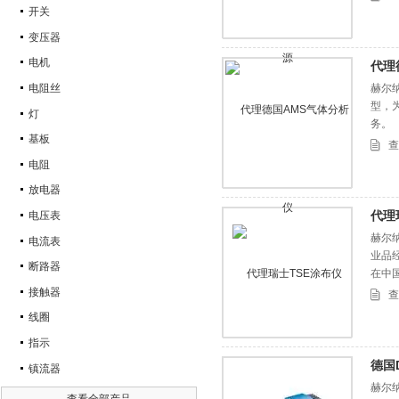
开关
变压器
电机
代理
电阻丝
赫尔
型，
灯
务。
基板
查
电阻
放电器
代理
电压表
赫尔纳
电流表
业品
断路器
在中
接触器
查
线圈
指示
德国
镇流器
赫尔
查看全部产品