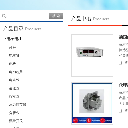
产品中心
Products
产品目录
Products
德国H
电子电工
赫尔纳
吊秤
持选
电主轴
相关
查
电极
电动葫芦
电磁铁
代理
变送器
赫尔
指示器
产品
大办
压力调节器
查
分析仪
流量开关