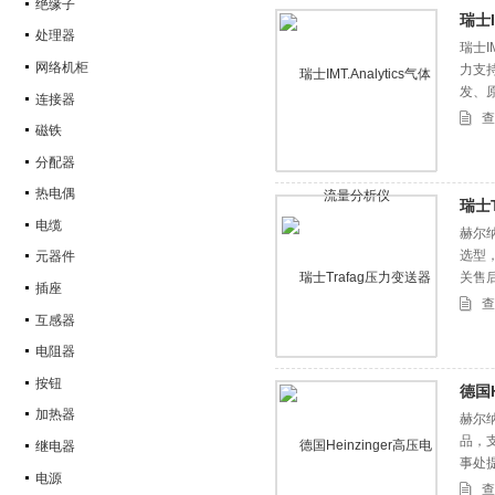
绝缘子
瑞士I
处理器
瑞士I
网络机柜
力支持
发、
连接器
查
磁铁
分配器
热电偶
瑞士
电缆
赫尔纳
选型
元器件
关售
插座
查
互感器
电阻器
按钮
德国H
加热器
赫尔纳
品，
继电器
事处
电源
查