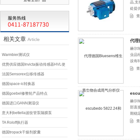
品,
处提
查
相关文章
Article
代理
赫尔
Warmbier测试仪
业品
设有
优势供应德国Invicta振动传感器HVL使
查
用说明
法国Sensorex位移传感器
德国space-ic转换器
esc
德国goebel修整轮产品特点
赫尔纳
德国进口GANN测湿仪
部直
意大利bettella波纹管泵隔膜泵
期稳定
1742
查
TA Roloff执行器
德国tropack干燥剂胶囊