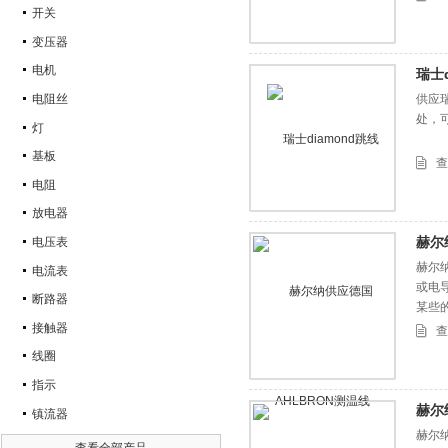
开关
变压器
电机
瑞士d
电阻丝
供应
处，
灯
基板
查
电阻
放电器
赫尔
电压表
赫尔纳
电流表
或电
断路器
某些
接触器
查
线圈
指示
赫尔
镇流器
赫尔纳
查看全部产品