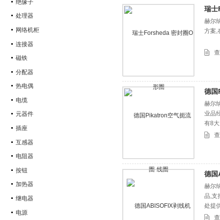
绝缘子
瑞士F
处理器
赫尔
网络机柜
方案
连接器
查
磁铁
分配器
热电偶
德国P
电缆
赫尔纳
业品
元器件
有8
插座
查
互感器
电阻器
按钮
德国A
加热器
赫尔纳
品,
继电器
处提
电源
查