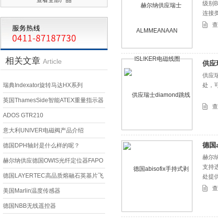
级别B 
连接类
重量0
查
相关文章
Article
供应
供应
瑞典Indexator旋转马达HX系列
处，
英国ThamesSide智能ATEX重量指示器
查
产品系列特点与用途
ADOS GTR210
意大利UNIVER电磁阀产品介绍
德国a
德国DPH轴封是什么样的呢？
赫尔纳
赫尔纳供应德国OWIS光纤定位器FAPO
支持
40
德国LAYERTEC高品质熔融石英基片飞
处提
查
秒反射镜片142415应用案例
美国Marlin温度传感器
德国NBB无线遥控器