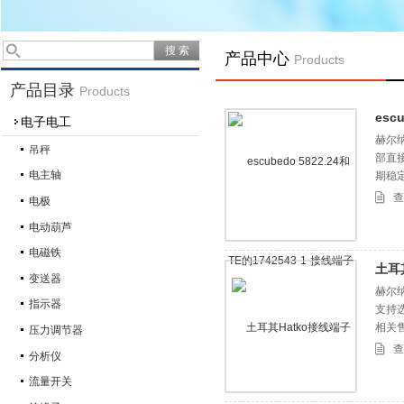
产品中心
Products
产品目录
Products
esc
电子电工
赫尔纳
吊秤
部直
电主轴
期稳定
1742
查
电极
电动葫芦
电磁铁
土耳
变送器
赫尔
指示器
支持
相关
压力调节器
查
分析仪
流量开关