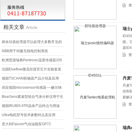
查
相关文章
Article
瑞士p
ID
厨余垃圾处理器可以处理大多数常见的
路。
器ID4
厨余垃圾
NBB用于伺服无线电控制系统
查
1.720.APAF30遥控器
欧洲货源瑞典Pentronic温度传感器205
法国Elveflow微流控器官芯片实验套装
丹麦
（organ-on-chip pack） 的介绍
德国TSCHAN联轴器产品介绍及应用
丹麦
供应德国microsensor传感器-—赫尔纳
供和
贸易
BlueSens紧凑型组合气体分析仪用于生
新解决
查
物发酵尾气分析
德国IRUBIS ATR晶体产品特点与用途
Ultra电机型号技术参数特点及应用
意大利Faicom气动油脂泵GP72
瑞典