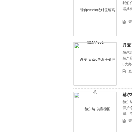
我们介
器具
查
丹麦
赫尔
装产
8大
查
赫尔
赫尔纳
保护
司。
地拥
查
KEM