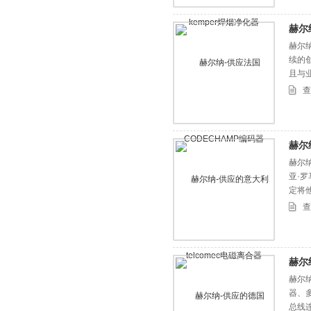
赫尔
赫尔纳
续的
且与
则，赢
查
年研
赫尔
赫尔纳
亚·罗
定将
Lip
查
赫尔
赫尔纳
器、
总线