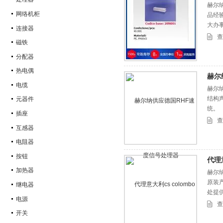
赫尔
网络机柜
品经
大办
连接器
查
磁铁
分配器
热电偶
赫尔
电缆
赫尔
结构
元器件
统。
插座
查
互感器
电阻器
按钮
代理意
加热器
赫尔纳
原装
继电器
处提
电源
查
开关