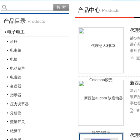
产品中心
Products
产品目录
Products
代理
电子电工
赫尔
吊秤
装产
电主轴
事处
查
电极
电动葫芦
电磁铁
新西
变送器
新西
指示器
装产
事处
压力调节器
查
分析仪
流量开关
绝缘子
代理
处理器