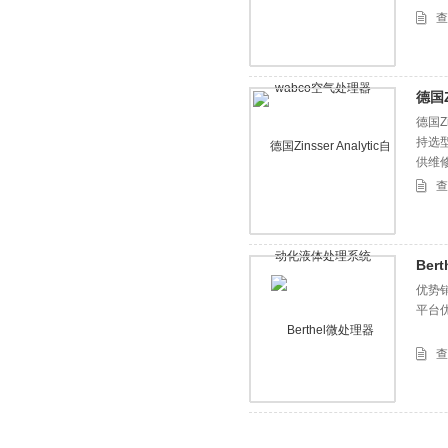
设计
查
德国Z
德国Z
持选
供维
查
Ber
优势销
平台
查