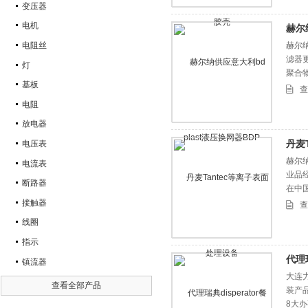
变压器
电机
赫尔
电阻丝
赫尔纳
滤器
灯
聚合
基板
查
电阻
放电器
丹麦
电压表
赫尔纳
电流表
业品
断路器
在中
接触器
查
线圈
指示
代理瑞
镇流器
大连力
查看全部产品
装产
8大