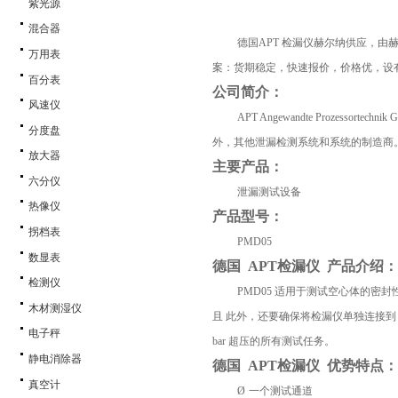
紫光源
混合器
德国
APT
检漏仪赫尔纳供应，由
万用表
案：货期稳定，快速报价，价格优，设
百分表
公司简介：
风速仪
APT Angewandte Prozessortechnik
分度盘
外，其他泄漏检测系统和系统的制造商
放大器
主要产品：
六分仪
泄漏测试设备
热像仪
产品型号：
拐档表
PMD05
数显表
德国
APT
检漏仪 产品介绍：
检测仪
PMD05
适用于测试空心体的密封性
木材测湿仪
且 此外，还要确保将检漏仪单独连接到
电子秤
bar
超压的所有测试任务。
静电消除器
德国
APT
检漏仪
优势特点：
真空计
Ø
一个测试通道