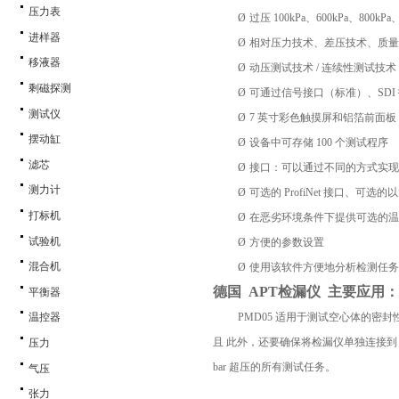
压力表
Ø
过压
100kPa
、
600kPa
、
800kPa
进样器
Ø
相对压力技术、差压技术、质量
移液器
Ø
动压测试技术
/
连续性测试技术
剩磁探测
Ø
可通过信号接口（标准）、
SDI
测试仪
Ø
7
英寸彩色触摸屏和铝箔前面板
摆动缸
Ø
设备中可存储
100
个测试程序
滤芯
Ø
接口：可以通过不同的方式实现
测力计
Ø
可选的
ProfiNet
接口、可选的以
打标机
Ø
在恶劣环境条件下提供可选的温
试验机
Ø
方便的参数设置
混合机
Ø
使用该软件方便地分析检测任务 
德国
APT
检漏仪 主要应用：
平衡器
PMD05
适用于测试空心体的密封性
温控器
且 此外，还要确保将检漏仪单独连接到
压力
bar
超压的所有测试任务。
气压
张力