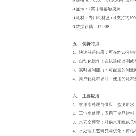
连接性：
千兆以太网
支持
USB,
(
Ø
显示：
英寸电容触摸屏
7
Ø
耗材：专用耗材盒
可支持约
(
100
Ø
数据存储：
128 GB
Ø
五、
优势特点
、快速获得结果：可在约
分钟
1
20
、自动化操作：在线连续监测或
2
、实时监测能力：可配置的测量
3
、集成化耗材设计：使用的耗材
4
六、
主要应用
、饮用水处理与供应：监测原水
1
、工业水处理：应用于食品饮料
2
、水安全预警：对供水系统或关
3
、水处理工艺研究与优化：评估
4