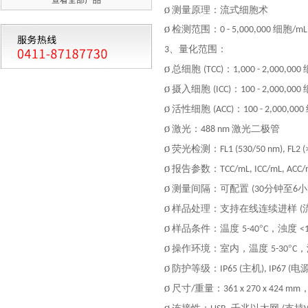
测量原理：流式细胞术
Ø
检测范围：
细胞
0 - 5,000,000
/mL
Ø
、量化范围：
3
总细胞
：
(TCC)
1,000 - 2,000,000
Ø
摄入细胞
：
(ICC)
100 - 2,000,000
Ø
活性细胞
：
(ACC)
100 - 2,000,000
Ø
激光：
激光二极管
488 nm
Ø
荧光检测：
FL1 (530/50 nm), FL2 
Ø
报告参数：
TCC/mL, ICC/mL, ACC
Ø
测量间隔：可配置
分钟至
小
(30
6
Ø
样品处理：支持在线连续进样
(
Ø
样品条件：温度
°
，浊度
5-40
C
<
Ø
操作环境：室内，温度
°
，
5-30
C
Ø
防护等级：
主机
电
IP65 (
), IP67 (
Ø
尺寸
重量：
/
361 x 270 x 424 mm
Ø