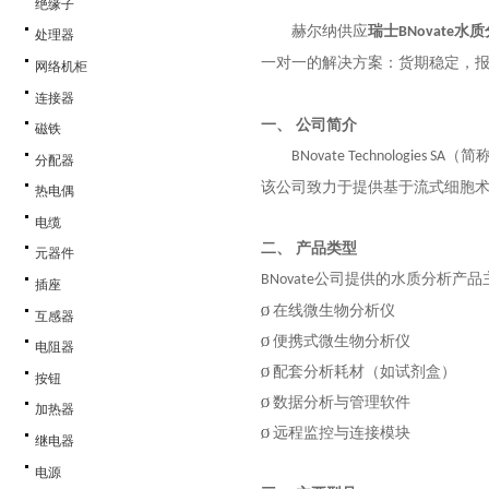
绝缘子
赫尔纳供应
瑞士
水质
BNovate
处理器
一对一的解决方案：货期稳定，
网络机柜
连接器
一、
公司简介
磁铁
（简
BNovate Technologies SA
分配器
该公司致力于提供基于流式细胞
热电偶
电缆
二、
产品类型
元器件
公司提供的水质分析产品
BNovate
插座
在线微生物分析仪
Ø
互感器
便携式微生物分析仪
Ø
电阻器
配套分析耗材（如试剂盒）
Ø
按钮
数据分析与管理软件
Ø
加热器
远程监控与连接模块
Ø
继电器
电源