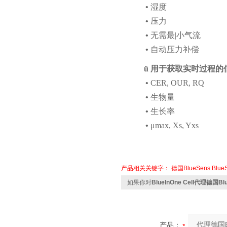
•
湿度
•
压力
•
无需最
|小气流
•
自动压力补偿
ü
用于获取实时过程的
•
CER, OUR, RQ
•
生物量
•
生长率
•
μ
max, Xs, Yxs
产品相关关键字：
德国BlueSens
Blu
如果你对
BlueInOne Cell代理德国
产品：