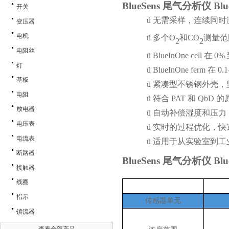
BlueSens 尾气分析仪 B
开关
ü
无需采样，连续同时
变压器
电机
ü
多个
O
和
CO
测量范
2
2
电阻丝
ü
BlueInOne cell 在
灯
ü
BlueInOne ferm 在
基板
ü
紧凑型不锈钢外壳，
电阻
ü
符合
PAT 和 Qb
放电器
ü
自动补偿湿度和压力
电压表
ü
实时的过程优化，快
电流表
ü
适用于从实验室到工
断路器
BlueSens 尾气分析仪 B
接触器
线圈
指示
传感器单元
镇流器
查看全部产品