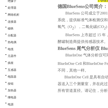
绝缘子
德国
BlueSens公司简介：
处理器
BlueSens 公司
成立于
20
网络机柜
系统，提供标准气体检测仪和
连接器
氧气（O
），二氧化碳
(CO
2
2
磁铁
BlueSens 上市超
分配器
酵罐制造商提供传感器技术。
热电偶
BlueSens 尾气分析仪 B
电缆
BlueInOne 气体分析仪
元器件
插座
BlueInOne Cell 和Blu
互感器
不同，其他一样。
BlueInOne Cel
电阻器
器送入三个测量室，并在此过
按钮
所有管道直径。请记住，分析
加热器
继电器
电源