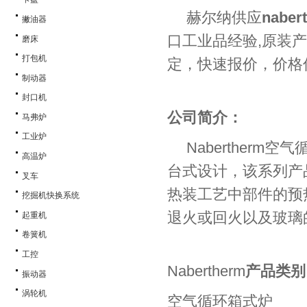
赫尔纳供应
nabe
撇油器
口工业品经验,原装
磨床
打包机
定，快速报价，价格
制动器
封口机
公司简介：
马弗炉
工业炉
Naberther
高温炉
台式设计，该系列产
叉车
热装工艺中部件的预
挖掘机快换系统
退火或回火以及玻璃
起重机
卷簧机
工控
Nabertherm
产品类别
振动器
涡轮机
空气循环箱式炉