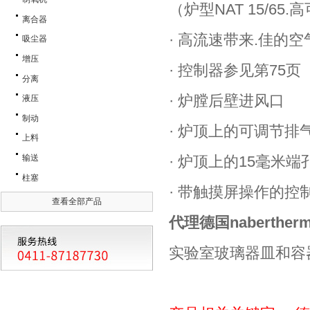
（炉型NAT 15/65.高
离合器
· 高流速带来.佳的
吸尘器
增压
· 控制器参见第75页
分离
· 炉膛后壁进风口
液压
制动
· 炉顶上的可调节排气
上料
输送
· 炉顶上的15毫米端孔
柱塞
· 带触摸屏操作的控制
查看全部产品
代理德国naberth
实验室玻璃器皿和容