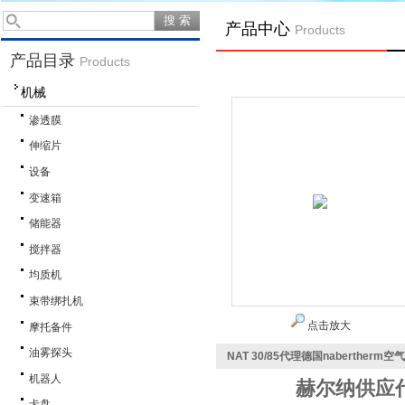
产品中心
Products
产品目录
Products
机械
渗透膜
伸缩片
设备
变速箱
储能器
搅拌器
均质机
束带绑扎机
点击放大
摩托备件
油雾探头
NAT 30/85代理德国naberther
机器人
赫尔纳供应
卡盘