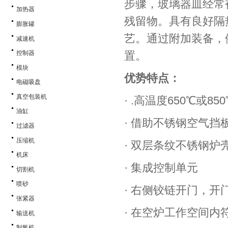
步骤，玻璃器皿经常被
加热器
残留物。具有良好隔
膨胀罐
艺。通过附加装备，
减速机
置。
控制器
模块
优势特点：
电磁吸盘
真空包装机
· .高温度650℃或85
油缸
· 借助不锈钢空气挡
过滤器
压缩机
· 双层条纹不锈钢
机床
· 集成控制单元
切割机
喷砂
· 右侧铰链开门，开
张紧器
· 在空炉工作空间内符合
输送机
制氧机