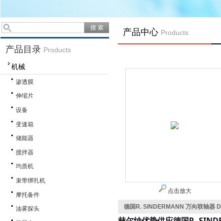
产品中心
Products
产品目录
Products
机械
渗透膜
伸缩片
设备
变速箱
储能器
搅拌器
均质机
束带绑扎机
点击放大
摩托备件
德国R. SINDERMANN 万向联轴器 DI
油雾探头
赫尔纳
供应
R. SIN
优势
德国