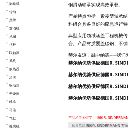
铜滑动轴承实现高效承载。
涡轮机
传动
产品特点包括：紧凑型轴承结
搅拌
料组合具备良好的应急运行特
发动机
典型应用领域涵盖工程机械传
风扇
合。产品材质覆盖碳钢、不锈
丝杆
联轴器
赫尔友道，融中纳德
----
风机
赫尔纳
供应
R. SIN
优势
德国
换热器
赫尔纳
供应
R. SIN
优势
德国
清洗
赫尔纳
供应
R. SIN
驱动器
优势
德国
干燥器
赫尔纳
供应
R. SIN
优势
德国
轴承
马达
产品相关关键字：
德国R. SINDERMA
气缸
如果你对
德国R. SINDERMANN 万向
缠绕机