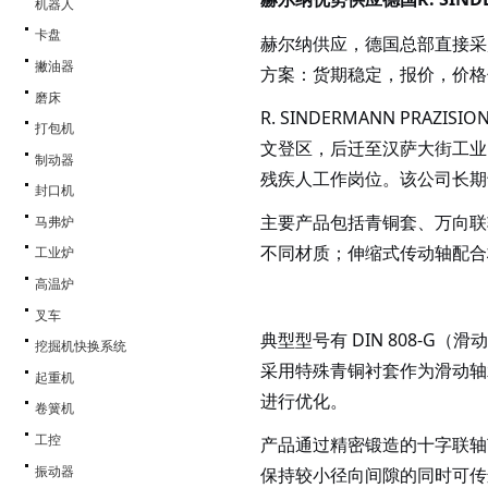
机器人
卡盘
赫尔纳供应，德国总部直接采
撇油器
方案：货期稳定，报价，价格
磨床
R. SINDERMANN PR
打包机
文登区，后迁至汉萨大街工业
制动器
残疾人工作岗位。该公司长期
封口机
主要产品包括青铜套、万向联
马弗炉
不同材质；伸缩式传动轴配合
工业炉
高温炉
叉车
典型型号有
DIN 808-G（
挖掘机快换系统
采用特殊青铜衬套作为滑动轴
起重机
进行优化。
卷簧机
产品通过精密锻造的十字联轴
工控
保持较小径向间隙的同时可传
振动器