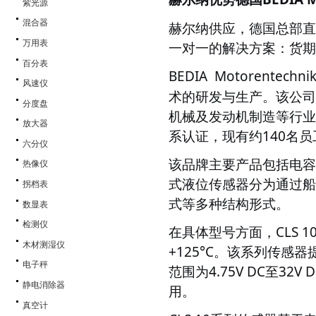
紫光源
混合器
赫尔纳供应，德国总部直
万用表
一对一的解决方案：货期
百分表
BEDIA
Motorente
风速仪
术的研发与生产。该公司
分度盘
机械及发动机制造等行业提供解
放大器
系认证，现有约140名员
六分仪
该品牌主要产品包括电容
热像仪
式液位传感器分为通过船
拐档表
式等多种结构形式。
数显表
检测仪
在具体型号方面，
CLS
木材测湿仪
+125°C。该系列传感
电子秤
范围为4.75V DC至3
静电消除器
用。
真空计