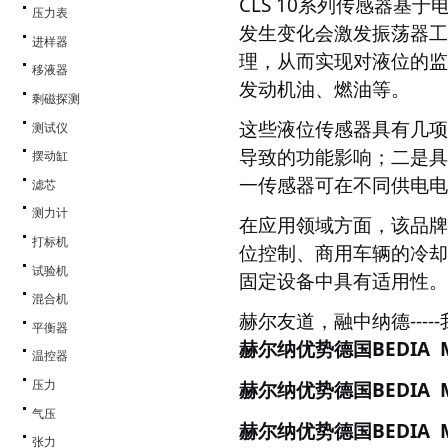
CLS 10系列传感器
压力表
发生变化会激发振荡器工
进样器
理，从而实现对液位的监
移液器
发动机油、燃油等。
剩磁探测
这些液位传感器具有几项
测试仪
导致的功能影响；二是具
摆动缸
一传感器可在不同供电电
滤芯
测力计
在应用领域方面，该品牌
打标机
位控制、商用车辆的冷却
试验机
固定设备中具有适用性。
混合机
赫尔友道，融中纳德
--
平衡器
BEDIA
赫尔纳优势德国
温控器
BEDIA
压力
赫尔纳优势德国
气压
BEDIA
赫尔纳优势德国
张力