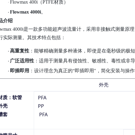
Flowmax 400i（PTFE材质）
·
Flowmax 4000i
。
·
品介绍
lowmax 4000i是一款多功能超声波流量计，采用非接触式测
行实际测量。其技术特点包括：
高重复性
：能够精确测量多种液体，即使是在毫秒级的极
·
广泛适用性
：适用于测量具有侵蚀性、敏感性、毒性或非
·
即插即用
：设计理念为真正的
“即插即用"，简化安装与操
·
外壳
材质：
软管
PFA
外壳
PP
槽套
PFA