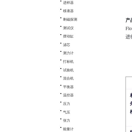
进样器
移液器
剩磁探测
产
测试仪
F
进
摆动缸
滤芯
测力计
打标机
试验机
混合机
平衡器
温控器
压力
气压
张力
能量计