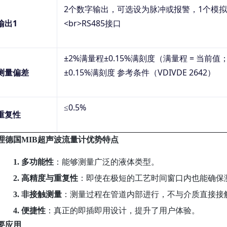
2个数字输出，可选设为脉冲或报警，1个模拟输出
输出
1
<br>RS485接口
±2%满量程±0.15%满刻度（满量程 = 当前值
测量偏差
±0.15%满刻度 参考条件（VDIVDE 2642）
≤0.5%
重复性
理德国MIB超声波流量计
优势特点
1.
多功能性
：能够测量广泛的液体类型。
2.
高精度与重复性
：即使在极短的工艺时间窗口内也能确保
3.
非接触测量
：测量过程在管道内部进行，不与介质直接接
4.
便捷性
：真正的即插即用设计，提升了用户体验。
要应用