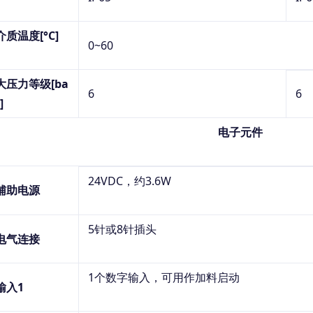
介质温度
[°C]
0
~
60
大压力等级
[ba
6
6
]
电子元件
24VDC，约3.6W
辅助电源
5针或8针插头
电气连接
1个数字输入，可用作加料启动
输入
1