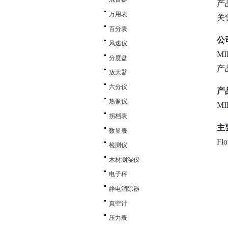
产
万用表
关
百分表
公
风速仪
M
分度盘
产
放大器
六分仪
产
热像仪
M
拐档表
主
数显表
F
检测仪
木材测湿仪
电子秤
静电消除器
真空计
压力表