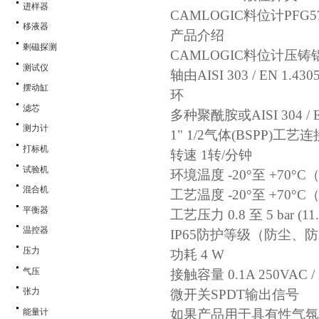
进样器
CAMLOGIC
料位计
PFG5
移液器
产品介绍
剩磁探测
CAMLOGIC
料位计
压铸
测试仪
轴由
AISI 303 / 
摆动缸
环
滤芯
多种聚酰胺或
AISI 304
测力计
1" 1/2气体(BSPP)工
打标机
转速
1转/分钟
试验机
环境温度
-20°至 +70°C（-
混合机
工艺温度
-20°至 +70°C（-
平衡器
工艺压力
0.8 至 5 bar (11
温控器
IP65防护等级（防尘、
压力
功耗
4 W
气压
接触容量
0.1A 250VAC 
张力
微开关
SPDT输出信号
能量计
如果产品用于具有性气氛