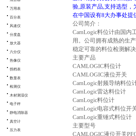
验,原装产品,支持选型
万用表
在中国设有8大办事处提
百分表
公司简介：
风速仪
CamLogic料位计由
分度盘
用。公司拥有成熟的生产
放大器
稳定可靠的料位检测解决
六分仪
主要产品
热像仪
CAMLOGIC
料位计
拐档表
CAMLOGIC
液位开关
数显表
CamLogic射频导纳料位
检测仪
CamLogic雷达料位计
木材测湿仪
CamLogic料位计
电子秤
CamLogic电容式料位开
静电消除器
CamLogic重锤式料位计
真空计
主要型号
压力表
CAMLOGIC
液位开关
PF