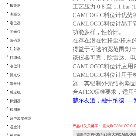
工艺压力
0.8 至 1.1 bar (
报警器
CAMLOGIC
料位计优势
测距仪
CAMLOGIC
料位计
易于
定位器
功能多样，性价比。
荧光仪
在存在潜在性粉尘
/粉末
编码器
得益于可选的宽范围桨叶
注射器
该仪器可靠，除雷达、电
打印机
应用
CAMLOGIC
料位计
液位计
CAMLOGIC
料位计用于
折光仪
器。其铝制外壳结构坚固
流量计
合
ATEX标准要求，适
感应机
赫尔友道，融中纳德
--
探测器
检测器
超声波发生器
产品相关关键字：
意大利CAMLOGIC
湿度计
如果你对
PFG57-26意大利CAMLO
传感器