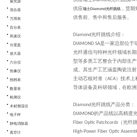
Diamond
PA
紫光源
供应
，货期
瑞士Diamond光纤跳线
混合器
供售前、售中和售后服务。
万用表
百分表
光纤跳线
介绍：
Diamond
风速仪
是一家总部位于
DIAMOND SA
分度盘
光纤通信与特种光纤领域长期
放大器
型等多类工艺整合于内部生产
六分仪
成。其生产工艺涵盖陶瓷注射
热像仪
主动芯核对准（
）技术上
ACA
拐档表
导体设备及科研领域，在欧洲
数显表
检测仪
光纤跳线
产品分类：
Diamond
木材测湿仪
的产品线以高精度
DIAMOND
电子秤
（光纤
Fiber Optic Patchcords
静电消除器
High-Power Fiber Optic Assembl
真空计