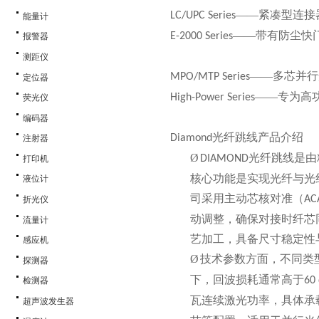
——紧凑型连接
LC/UPC Series
能量计
——带有防尘快
E-2000 Series
报警器
测距仪
——多芯并行
MPO/MTP Series
定位器
——专为高
High-Power Series
荧光仪
编码器
光纤跳线产品介绍
Diamond
注射器
Ø
光纤跳线是由
DIAMOND
打印机
核心功能是实现光纤与光
液位计
司采用主动芯核对准（
AC
折光仪
动调整，确保对接时纤芯
流量计
艺加工，具备尺寸稳定性
感应机
Ø
技术参数方面，不同类
探测器
下，回波损耗通常高于
60
检测器
瓦连续激光功率，具体承
超声波发生器