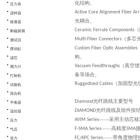
化结构。
压力表
Active Core Alignment Fiber Arr
进样器
光耦合。
移液器
（
Ceramic Ferrule Components
剩磁探测
（多芯
Multi-Fiber Connectors
测试仪
Custom Fiber Optic Assemblies
摆动缸
构。
滤芯
（真空馈
Vacuum Feedthroughs
测力计
备等场合。
打标机
（加固型光
Ruggedized Cables
试验机
混合机
光纤跳线
主要型号
Diamond
平衡器
光纤跳线及组件按
DIAMOND
温控器
——采用主动芯核
AVIM Series
压力
——高精度
F-SMA Series
SMA
气压
——带角度物理
FC/APC Series
张力