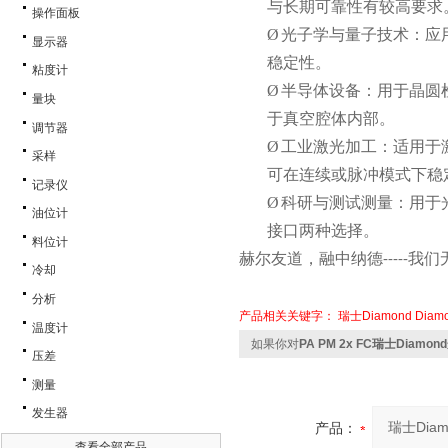
与长期可靠性有较高要求
操作面板
Ø
光子学与量子技术：应
显示器
稳定性。
粘度计
Ø
半导体设备：用于晶圆
量块
于真空腔体内部。
调节器
Ø
工业激光加工：适用于
采样
可在连续或脉冲模式下稳
记录仪
Ø
科研与测试测量：用于
油位计
接口两种选择。
料位计
赫尔友道，融中纳德
我们
-----
冷却
分析
产品相关关键字：
瑞士Diamond
Dia
温度计
如果你对
PA PM 2x FC瑞士Diamo
压差
测量
发生器
产品：
查看全部产品