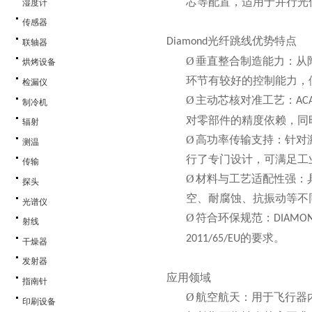
芯等配置，适用于并行光
湿度计
传感器
光纤跳线优势特点
Diamond
联轴器
Ø
垂直整合制造能力：从
烘烤设备
环节有较好的控制能力，
检漏仪
Ø
主动芯核对准工艺：
AC
制冷机
对零部件的精度依赖，同
辐射
Ø
高功率传输支持：针对
测温
行了专门设计，可满足工
传输
Ø
材料与工艺适配性强：
探头
空、耐腐蚀、抗振动等不
光谱仪
Ø
符合环保规范：
DIAMO
射线
的要求。
2011/65/EU
干燥器
发射器
应用领域
指南针
Ø
航空航天：用于飞行器
印刷设备