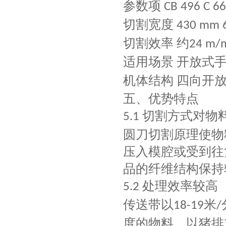
参数项
CB 496
C 6
切割宽度
430 mm
切割效率
约
24 m/
适用场景
开放式
机体结构
四向开
五、优势特点
切割方式对物
5.1
圆刀切割原理使物
压入模腔或受到往
品的纤维结构保持
处理效率较高
5.2
传送带以
米
18-19
/
度的物料。以猪排