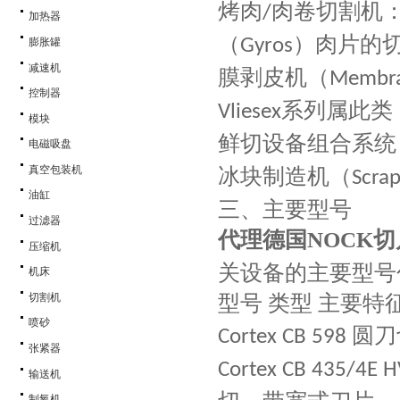
烤肉
肉卷切割机
/
加热器
（
）肉片的
Gyros
膨胀罐
减速机
膜剥皮机（
Membra
控制器
系列属此类
Vliesex
模块
鲜切设备组合系统
电磁吸盘
真空包装机
冰块制造机（
Scra
油缸
三、主要型号
过滤器
代理德国NOCK切
压缩机
关设备的主要型号
机床
型号
类型
主要特
切割机
喷砂
圆刀
Cortex CB 598
张紧器
Cortex CB 435/4E 
输送机
制氧机