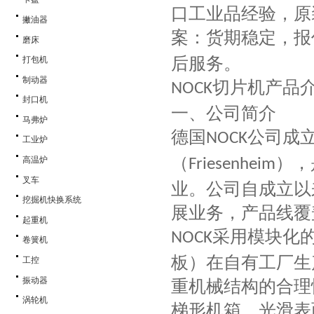
口工业品经验，原
撇油器
案：货期稳定，报
磨床
后服务。
打包机
制动器
切片机产品
NOCK
封口机
一、公司简介
马弗炉
德国
公司成
NOCK
工业炉
（
），
高温炉
Friesenheim
叉车
业。公司自成立以
挖掘机快换系统
展业务，产品线覆
起重机
采用模块化
NOCK
卷簧机
板）在自有工厂生
工控
振动器
重机械结构的合理
涡轮机
梯形机箱、光滑表