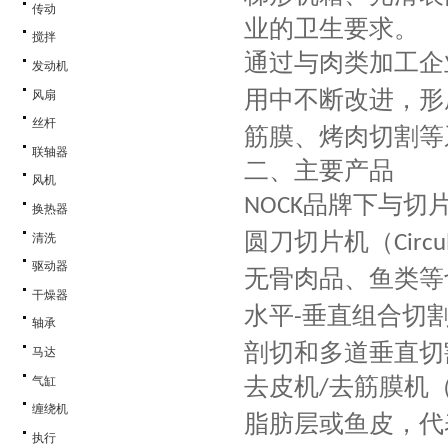
传动
业的卫生要求。
搅拌
通过与肉类加工企
发动机
用中不断改进，形
风扇
丝杆
筋膜、烤肉切割等
联轴器
二、主要产品
风机
品牌下与切
NOCK
换热器
圆刀切片机（
清洗
Circu
驱动器
无骨肉品、鱼类等
干燥器
水平
垂直组合切
-
轴承
剖切和多道垂直切
马达
去皮机
去筋膜机
气缸
/
缠绕机
脂肪层或鱼皮，代
执行