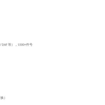
等），
件号
 / DAF
1500+
替换）