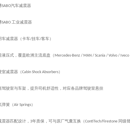
博
汽车减震器
SABO
博
工业减震器
SABO
用车减震器（卡车
挂车
客车）
/
/
筒液压式，覆盖欧洲主流底盘（
Mercedes-Benz / MAN / Scania / Volvo / Iveco
驶室减震器（
）
Cabin Shock Absorbers
离驾驶室与车架，提升司机舒适性，对应各品牌驾驶室悬挂
气弹簧（
）
Air Springs
减震器匹配设计，
年质保，可与原厂气囊互换（
同级
3
ContiTech/Firestone