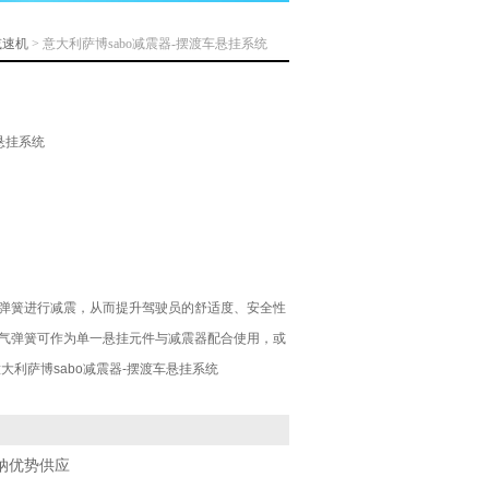
减速机
> 意大利萨博sabo减震器-摆渡车悬挂系统
悬挂系统
弹簧进行减震，从而提升驾驶员的舒适度、安全性
气弹簧可作为单一悬挂元件与减震器配合使用，或
大利萨博sabo减震器-摆渡车悬挂系统
纳优势供应