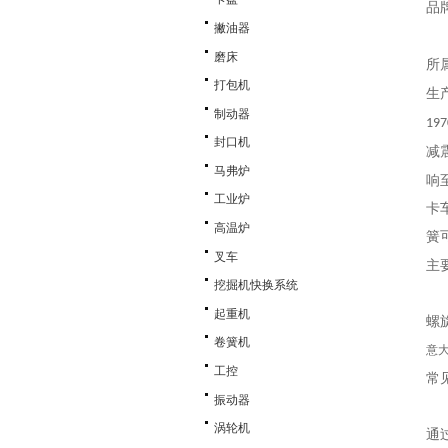
品
撇油器
磨床
所
打包机
生
制动器
197
封口机
减
马弗炉
响
工业炉
卡
高温炉
簧
叉车
主
挖掘机快换系统
起重机
螺
卷簧机
意大
工控
常
振动器
涡轮机
通