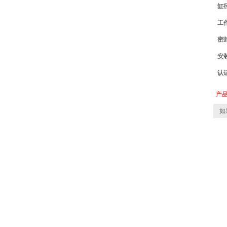
缸
工
密
安
认
产
如