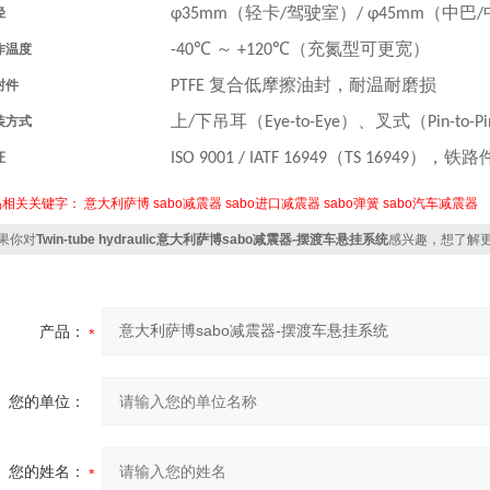
（轻卡
驾驶室）
（中巴
径
φ35mm
/
/ φ45mm
/
～
（充氮型可更宽）
作温度
-40℃
+120℃
复合低摩擦油封，耐温耐磨损
封件
PTFE
上
下吊耳（
）、叉式（
装方式
/
Eye-to-Eye
Pin-to-Pi
（
），铁路
证
ISO 9001 / IATF 16949
TS 16949
品相关关键字：
意大利萨博
sabo减震器
sabo进口减震器
sabo弹簧
sabo汽车减震器
果你对
Twin-tube hydraulic意大利萨博sabo减震器-摆渡车悬挂系统
感兴趣，想了解
产品：
您的单位：
您的姓名：