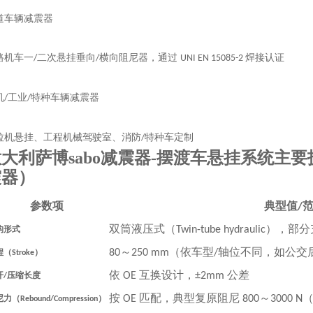
道车辆减震器
路机车一
二次悬挂垂向
横向阻尼器，通过
焊接认证
/
/
UNI EN 15085-2
机
工业
特种车辆减震器
/
/
拉机悬挂、工程机械驾驶室、消防
特种车定制
/
大利萨博sabo减震器-摆渡车悬挂系统
主要
震器）
参数项
典型值
/
双筒液压式（
），部分
构形式
Twin-tube hydraulic
～
（依车型
轴位不同，如公交
程（
）
80
250 mm
/
Stroke
依
互换设计，
公差
开
压缩长度
OE
±2mm
/
按
匹配，典型复原阻尼
～
尼力（
）
OE
800
3000 N
Rebound/Compression