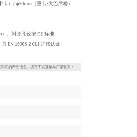
中卡）
（重卡
大巴后桥）
/ φ50mm
/
）、衬套孔径按
标准
n
OE
件具
焊接认证
EN 15085-2 CL1
更详细的产品信息，填写下表直接与厂家联系：