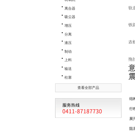
轨
离合器
吸尘器
铁
增压
分离
农
液压
制动
拖
上料
意
输送
柱塞
查看全部产品
结
行
展
阻