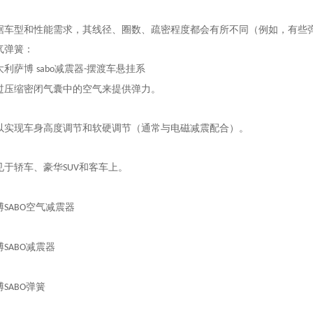
据车型和性能需求，其线径、圈数、疏密程度都会有所不同（例如，有些
气弹簧：
大利
萨博
减震器
摆渡车悬挂系
sabo
-
过压缩密闭气囊中的空气来提供弹力。
以实现车身高度调节和软硬调节（通常与电磁减震配合）。
见于轿车、豪华
和客车上。
SUV
博
空气减震器
SABO
博
减震器
SABO
博
弹簧
SABO