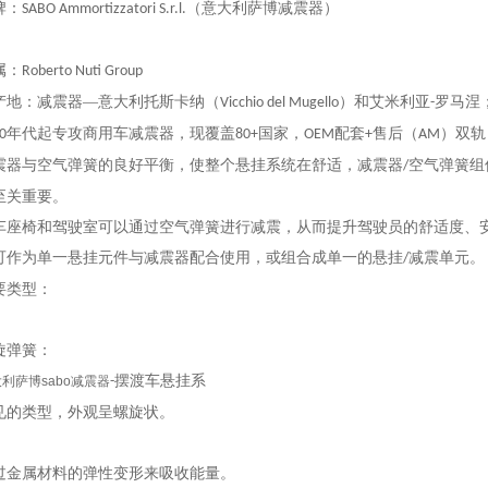
牌：
（意大利萨博减震器）
SABO Ammortizzatori S.r.l.
属：
Roberto Nuti Group
产地：减震器
—意大利托斯卡纳（
）和艾米利亚
罗马涅
Vicchio del Mugello
-
年代起专攻商用车减震器，现覆盖
国家，
配套
售后（
）双轨
0
80+
OEM
+
AM
震器与空气弹簧的良好平衡，使整个悬挂系统在舒适，减震器
空气弹簧组
/
至关重要。
车座椅和驾驶室可以通过空气弹簧进行减震，从而提升驾驶员的舒适度、
可作为单一悬挂元件与减震器配合使用，或组合成单一的悬挂
减震单元。
/
要类型：
旋弹簧：
摆渡车悬挂系
利萨博sabo减震器
-
见的类型，外观呈螺旋状。
过金属材料的弹性变形来吸收能量。