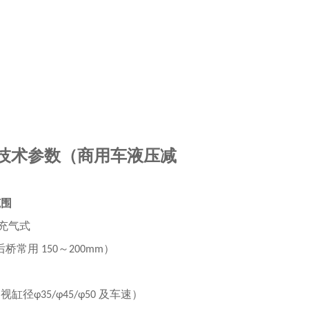
技术参数（商用车液压减
范围
充气式
后桥常用
～
）
150
200mm
（视缸径
及车速）
φ35/φ45/φ50