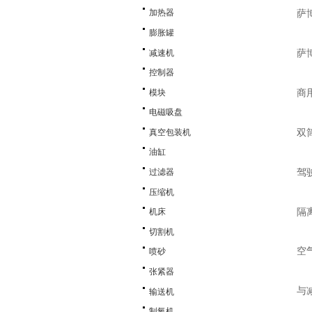
加热器
萨
膨胀罐
减速机
萨
控制器
模块
商
电磁吸盘
真空包装机
双
油缸
驾
过滤器
压缩机
隔
机床
切割机
空
喷砂
张紧器
与
输送机
制氧机