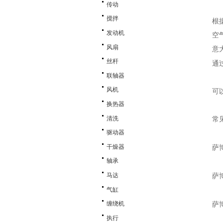
传动
搅拌
根
发动机
空
风扇
意
丝杆
通
联轴器
风机
可
换热器
清洗
常
驱动器
干燥器
萨
轴承
马达
萨
气缸
缠绕机
萨
执行