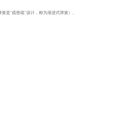
弹簧是
“疏密疏"设计，称为渐进式弹簧）。