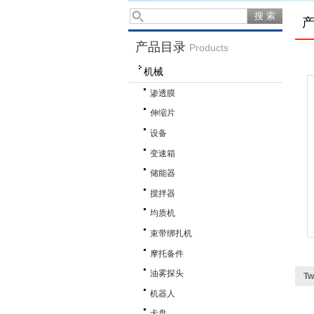
产品目录
Products
机械
渗透膜
伸缩片
设备
变速箱
储能器
搅拌器
均质机
束带绑扎机
摩托备件
油雾探头
T
机器人
卡盘