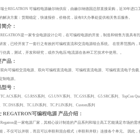
瑞士
REGATRON
可编程电源赫尔纳供应，由赫尔纳德国总部直接采购，近
30
年进口
的解决方案：货期稳定，快速报价，价格优，设有
8
大办事处提供相关售后服务。
司简介：
REGATRON
是一家专业电源设计公司，在可编程电源的开发，制造和销售方面具有
研发，已经开发了一套行之有效的可编程直流和交流电源组合系统。 在世界范围内，
行仿真，测试，开发和研究，或作为电压
/
电流源在各种工艺技术中使用。。
要产品：
双向可编程交流电源、双向可编程直流电源、可编程直流电源、可编程直流电子负载
定制电源。
品型号：
TC.ACS
系列、
G5.RSS
系列、
G5.UNV
系列、
TC.GSS
系列、
G5.SRC
系列、
TopCon Qu
、
TC.DSS
系列、
TC.LIN
系列、
TC.P.LIN
系列、
Custom
系列
士
REGATRON
可编程电源 产品介绍：
Regatron
是一家电源厂家，其精心设计制造的产品系列和瑞士高工艺能满足市场的需
能，不仅可以并联，而且可以串联和混合模式（串联和并联）连接各个单元。 因此，