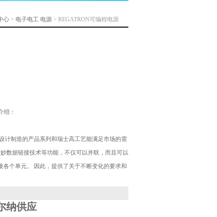
中心
>
电子电工
电源
> REGATRON可编程电源
品介绍：
其精心设计制造的产品系列和瑞士高工艺能满足市场的需
计和巧妙数据链接技术等功能，不仅可以并联，而且可以
接各个单元。 因此，提供了关于不断变化的要求和
尔纳供应