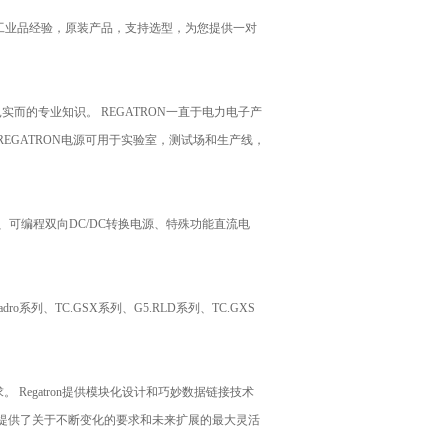
工业品经验，原装产品，支持选型，为您提供一对
扎实而的专业知识。
REGATRON
一直于电力电子产
REGATRON
电源可用于实验室，测试场和生产线，
、可编程双向
DC/DC
转换电源、特殊功能直流电
adro
系列、
TC.GSX
系列、
G5.RLD
系列、
TC.GXS
求。
Regatron
提供模块化设计和巧妙数据链接技术
提供了关于不断变化的要求和未来扩展的最大灵活