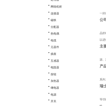
网络机柜
一好
连接器
公
磁铁
分配器
品的
热电偶
以进
电缆
主
元器件
插座
源、
互感器
产
电阻器
按钮
系列
加热器
瑞
继电器
电源
等功
开关