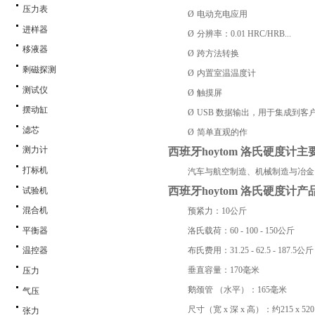
压力表
Ø
电动充电应用
进样器
Ø
分辨率：
0.01 HRC/HRB...
移液器
Ø
跨方法转换
剩磁探测
Ø
内置室温温度计
测试仪
Ø
触摸屏
摆动缸
Ø
USB
数据输出，用于集成到客
滤芯
Ø
简单直观的作
测力计
西班牙
hoytom
洛氏硬度计主
打标机
‌汽车与航空制造、机械制造与冶
西班牙
hoytom
洛氏硬度计产
试验机
混合机
预紧力：
10
公斤
平衡器
洛氏载荷：
60 - 100 - 150
公斤
布氏费用：
31.25 - 62.5 - 187.5
公斤
温控器
垂直容量：
170
毫米
压力
鹅颈管 （水平）：
165
毫米
气压
尺寸（宽
x
深
x
高）：约
215 x 520
张力