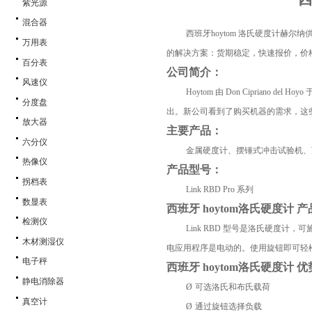
紫光源
混合器
西班牙
hoytom
洛氏硬度计赫尔纳
万用表
的解决方案：货期稳定，快速报价，价
百分表
公司简介：
风速仪
Hoytom
由
Don Cipriano del Hoyo
分度盘
出。新公司看到了购买机器的需求，这
放大器
主要产品：
六分仪
金属硬度计、‌摆锤式冲击试验机
热像仪
产品型号：
拐档表
Link RBD Pro
系列
数显表
西班牙
hoytom
洛氏硬度计 产
检测仪
Link RBD
型号是洛氏硬度计，可
木材测湿仪
电应用程序是电动的。使用旋钮即可轻
电子秤
西班牙
hoytom
洛氏硬度计 优
静电消除器
Ø
可选洛氏和布氏载荷
真空计
Ø
通过旋钮选择负载