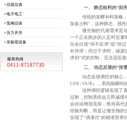
仪器仪表
一、
静态给料的
“刻
电子电工
传统的发酵补料策略
泵阀仪表
加多少料"，这种静态、线
微生物的代谢需求是
压力开关
一个正在跑步的人定时定量
实验室设备
往会出现
“供不应求"或“供
长停滞；供过于求时，碳源
求剑"式的控制，无法适应
二、
动态反馈的
“按
动态反馈调控的核心
CER / OUR），系统
这种调控逻辑实现了
过剩，控制系统会立即减缓补
会自动增加流加，维持高代
经验判断，而是让微生物的
实现了“滴灌式"的精准营