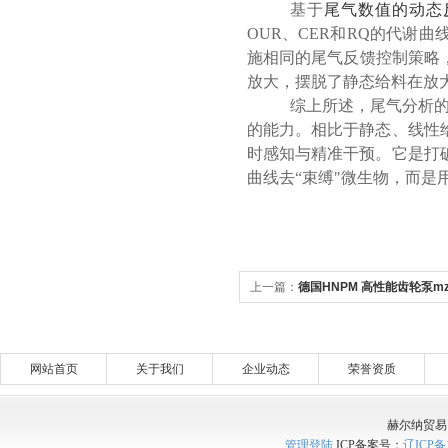
基于
尾气数值的动态
OUR、CER和RQ的代谢
施相同的尾气反馈控制策略
放大，摆脱了静态给料在放
综上所述，尾气分析
的能力。相比于静态、线性
时感知与精准干预。它是打
曲线去“束缚"微生物，而是
上一篇：
德国HNPM 高性能齿轮泵mzr
域
网站首页
关于我们
企业动态
荣誉资质
赫尔纳贸易
管理登陆
ICP备案号：
辽ICP备1