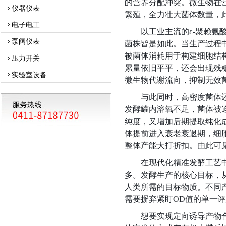
的营养分配冲突。微生物在
仪器仪表
繁殖，全力壮大菌体数量，
电子电工
以工业主流的
ε-聚赖
泵阀仪表
菌株皆是如此。当生产过程
被菌体消耗用于构建细胞结
压力开关
累量依旧平平，还会出现残
实验室设备
微生物代谢流向，抑制无效
与此同时，高密度菌体
发酵罐内溶氧不足，菌体被
纯度，又增加后期提取纯化
体提前进入衰老衰退期，细
整体产能大打折扣。由此可
在现代化精准发酵工艺
多。发酵生产的核心目标，
人类所需的目标物质。不同
需要摒弃紧盯
OD值的单一评
想要实现定向诱导产物