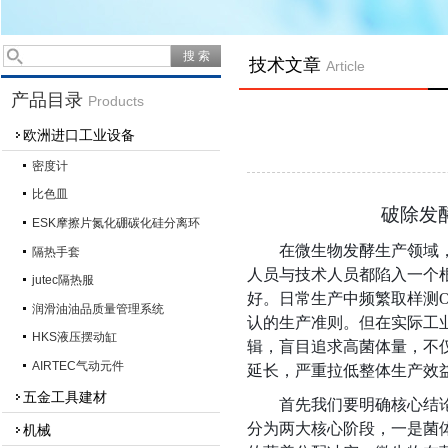
技术文章
Article
产品目录
Products
欧洲进口工业设备
密度计
比色皿
破除发
ESK摩擦片氮化硼碳化硅分离环
在微生物发酵生产领域
隔热手套
人员与技术人员都陷入一个
jutec隔热服
好。日常生产中频繁取样测
润滑油油品质量管理系统
认的生产准则。但在实际工
HKS液压摆动缸
辑，盲目追求高菌体量，不
AIRTEC气动元件
延长，严重拉低整体生产效
五金工具建材
首先我们要明确核心结
分为两大核心阶段，一是菌
机械