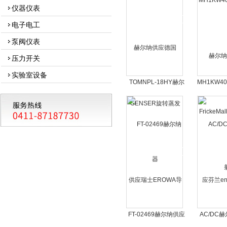
仪器仪表
电子电工
泵阀仪表
压力开关
实验室设备
TOMNPL-18HY赫尔
MH1KW40
纳供应德国GENSER
赫尔纳
旋转蒸发器
FrickeM
发
FT-02469赫尔纳供应
AC/DC
瑞士EROWA导轨FT-
兰enedo