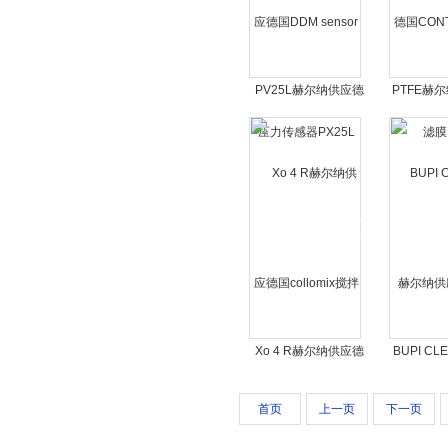
PV25L赫尔纳供应德
PTFE赫
国DDM sensor压力传
CONTE
感器PX25L
P
Xo 4 R赫尔纳供应德
BUPI C
国collomix搅拌器Xo 1
纳供应奥地
R
分
首页
上一页
下一页