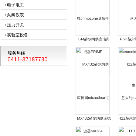
电子电工
泵阀仪表
压力开关
实验室设备
GM赫尔纳供应瑞典
PSH赫
primozone臭氧生成器
利pneumoi
PRIME
MX432赫尔纳供应德
H22赫尔
国microclear过滤器
mavel电
MX384