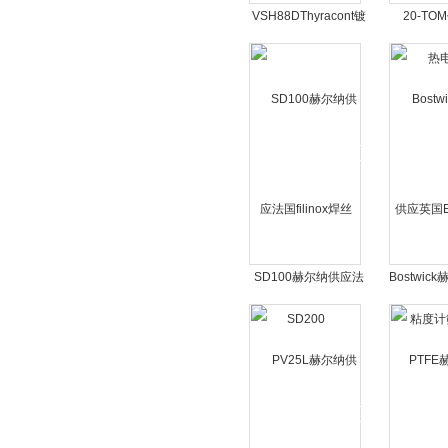
VSH88DThyracont镀
20-T
膜真空计
Gunthe
SD100赫尔纳供应法
Bostwi
国filinox焊丝SD200
国Endec