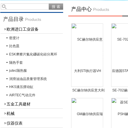
产品中心
Products
产品目录
Products
欧洲进口工业设备
密度计
比色皿
ESK摩擦片氮化硼碳化硅分离环
隔热手套
jutec隔热服
润滑油油品质量管理系统
HKS液压摆动缸
SC赫尔纳供应意大利
SE-70
AIRTEC气动元件
STI执行器VH
国STANG
五金工具建材
7
机械
仪器仪表