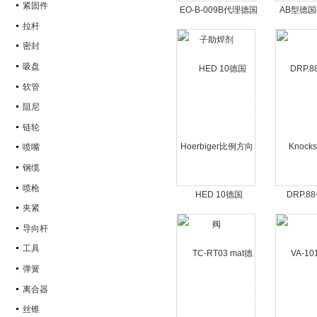
紧固件
EO-B-009B代理德国
AB型德国e
拉杆
Emil Otto环保电子助
氨
焊剂
密封
吸盘
软管
阻尼
链轮
喷嘴
钢缆
喷枪
HED 10德国
DRP.
夹紧
Hoerbiger比例方向阀
Knoc
导向杆
工具
弹簧
离合器
丝锥