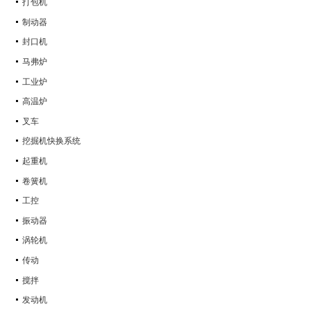
打包机
制动器
封口机
马弗炉
工业炉
高温炉
叉车
挖掘机快换系统
起重机
卷簧机
工控
振动器
涡轮机
传动
搅拌
发动机