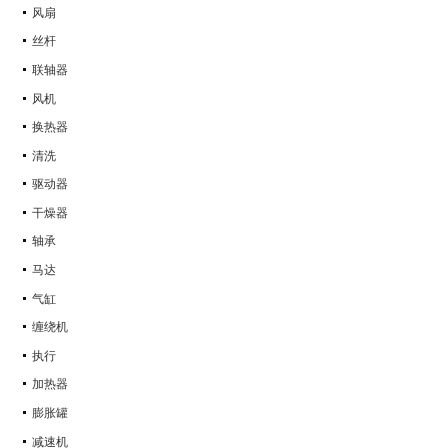
风扇
丝杆
联轴器
风机
换热器
清洗
驱动器
干燥器
轴承
马达
气缸
缠绕机
执行
加热器
膨胀罐
减速机