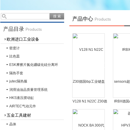
产品中心
Products
产品目录
Products
欧洲进口工业设备
密度计
比色皿
ESK摩擦片氮化硼碳化硅分离环
隔热手套
jutec隔热服
润滑油油品质量管理系统
HKS液压摆动缸
V128 N1 N22C Z30德
IRBX德国A
AIRTEC气动元件
国ibp工业键盘
超快3
五金工具建材
晶体