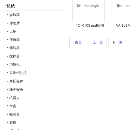
机械
渗透膜
伸缩片
TC-RT03 mat德国
VA-101
设备
technologie-
druk
manufaktur显微镜定
变速箱
首页
上一页
下一页
位板TC
储能器
搅拌器
均质机
束带绑扎机
摩托备件
油雾探头
机器人
卡盘
撇油器
磨床