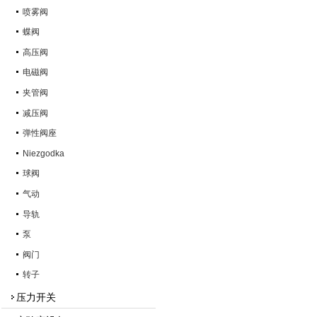
喷雾阀
蝶阀
高压阀
电磁阀
夹管阀
减压阀
弹性阀座
Niezgodka
球阀
气动
导轨
泵
阀门
转子
压力开关