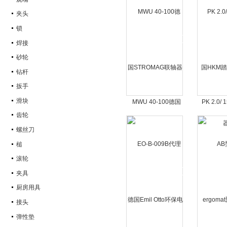
夹头
锁
焊接
砂轮
钻杆
扳手
滑块
MWU 40-100德国
PK 2.0/
STROMAG联轴器
HKM踏
齿轮
螺丝刀
槌
滚轮
夹具
厨房用具
接头
弹性垫