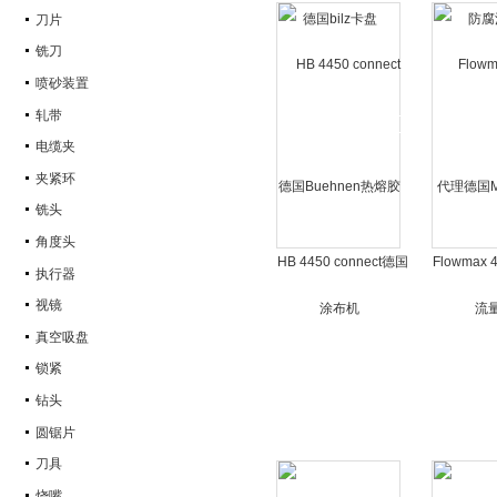
刀片
盘
铣刀
喷砂装置
轧带
电缆夹
夹紧环
铣头
角度头
HB 4450 connect德国
Flowmax
执行器
Buehnen热熔胶涂布
国MIB
视镜
机
真空吸盘
锁紧
钻头
圆锯片
刀具
烧嘴