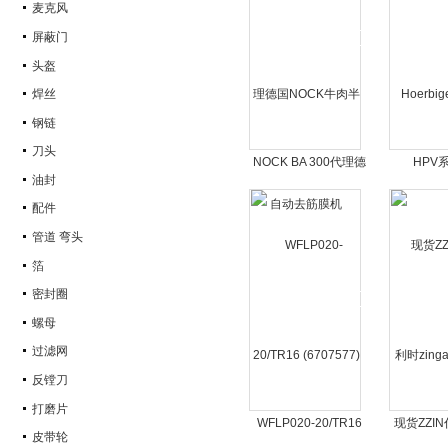
麦克风
屏蔽门
头盔
焊丝
钢链
刀头
NOCK BA 300代理德
HPV
油封
国NOCK牛肉半自动去
Hoerb
配件
筋膜机
管道 弯头
箔
密封圈
螺母
过滤网
反镗刀
打磨片
WFLP020-20/TR16
现货ZZI
皮带轮
(6707577)德国bilz卡
zinga